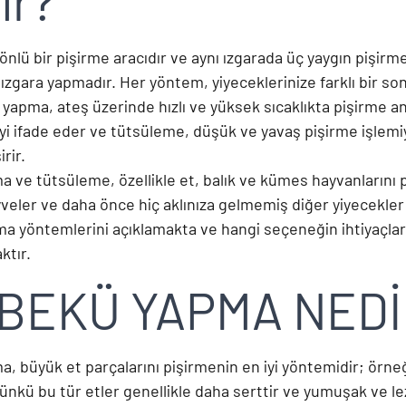
ır?
önlü bir pişirme aracıdır ve aynı ızgarada üç yaygın pişir
ızgara yapmadır. Her yöntem, yiyeceklerinize farklı bir so
a yapma, ateş üzerinde hızlı ve yüksek sıcaklıkta pişirme 
yi ifade eder ve tütsüleme, düşük ve yavaş pişirme işlemi
irir.
 ve tütsüleme, özellikle et, balık ve kümes hayvanlarını p
veler ve daha önce hiç aklınıza gelmemiş diğer yiyecekle
ma yöntemlerini açıklamakta ve hangi seçeneğin ihtiyaçla
ktır.
BEKÜ YAPMA NEDİ
, büyük et parçalarını pişirmenin en iyi yöntemidir; örneğ
nkü bu tür etler genellikle daha serttir ve yumuşak ve lez