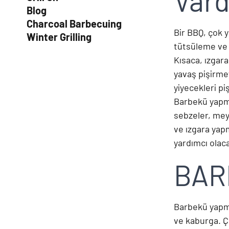
Vard
Blog
Charcoal Barbecuing
Bir BBQ, çok y
Winter Grilling
tütsüleme ve 
Kısaca, ızgar
yavaş pişirme
yiyecekleri piş
Barbekü yapma
sebzeler, mey
ve ızgara yap
yardımcı olaca
BAR
Barbekü yapma
ve kaburga. Çü