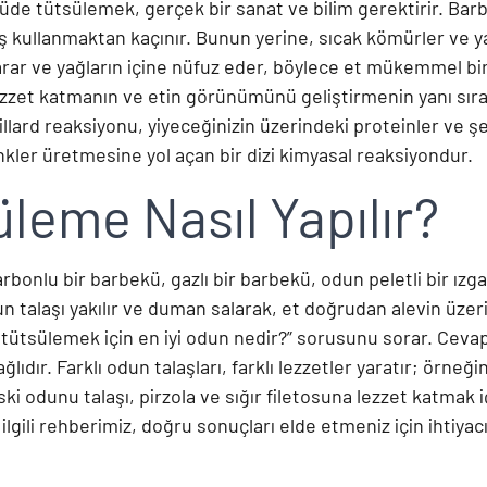
küde tütsülemek, gerçek bir sanat ve bilim gerektirir. B
 kullanmaktan kaçınır. Bunun yerine, sıcak kömürler ve ya
arar ve yağların içine nüfuz eder, böylece et mükemmel bir
zzet katmanın ve etin görünümünü geliştirmenin yanı sıra,
aillard reaksiyonu, yiyeceğinizin üzerindeki proteinler ve ş
kler üretmesine yol açan bir dizi kimyasal reaksiyondur.
leme Nasıl Yapılır?
rbonlu bir barbekü, gazlı bir barbekü, odun peletli bir ız
dun talaşı yakılır ve duman salarak, et doğrudan alevin üzerin
t tütsülemek için en iyi odun nedir?” sorusunu sorar. Cevap
ağlıdır. Farklı odun talaşları, farklı lezzetler yaratır; örn
ki odunu talaşı, pirzola ve sığır filetosuna lezzet katmak içi
ilgili rehberimiz, doğru sonuçları elde etmeniz için ihtiyacı