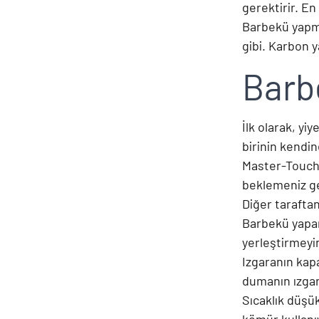
gerektirir. En
Barbekü yapmak
gibi. Karbon y
Barb
İlk olarak, yi
birinin kendin
Master-Touch 
beklemeniz ge
Diğer taraftan
Barbekü yapark
yerleştirmeyin
Izgaranın kap
dumanın ızgar
Sıcaklık düşük