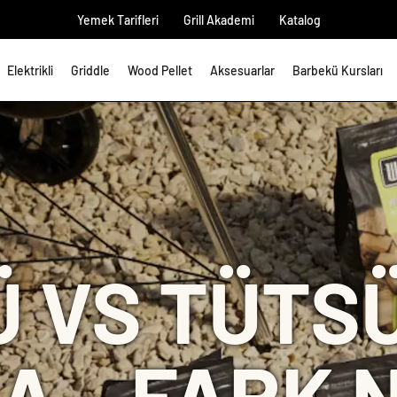
Yemek Tarifleri
Grill Akademi
Katalog
Elektrikli
Griddle
Wood Pellet
Aksesuarlar
Barbekü Kursları
 VS TÜTS
A – FARK 