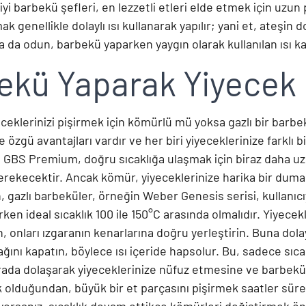
 iyi barbekü şefleri, en lezzetli etleri elde etmek için uzu
 genellikle dolaylı ısı kullanarak yapılır; yani et, ateşi
a da odun, barbekü yaparken yaygın olarak kullanılan ısı ka
ekü Yaparak Yiyecek 
yeceklerinizi pişirmek için kömürlü mü yoksa gazlı bir bar
e özgü avantajları vardır ve her biri yiyeceklerinize farklı
GBS Premium, doğru sıcaklığa ulaşmak için biraz daha uz
rekecektir. Ancak kömür, yiyeceklerinize harika bir dumanl
, gazlı barbeküler, örneğin Weber Genesis serisi, kullanıcıy
en ideal sıcaklık 100 ile 150°C arasında olmalıdır. Yiyece
, onları ızgaranın kenarlarına doğru yerleştirin. Buna dola
ağını kapatın, böylece ısı içeride hapsolur. Bu, sadece sı
ada dolaşarak yiyeceklerinize nüfuz etmesine ve barbekü l
 olduğundan, büyük bir et parçasını pişirmek saatler süreb