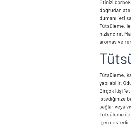
Etinizi barbe
doğrudan ateş
dumanı, eti s
Tütsüleme, le
hızlandırır. M
aromas ve ren
Tütsü
Tütsüleme, ka
yapılabilir. O
Birçok kişi “e
istediğinize b
sağlar veya vis
Tütsüleme ile 
içermektedir.