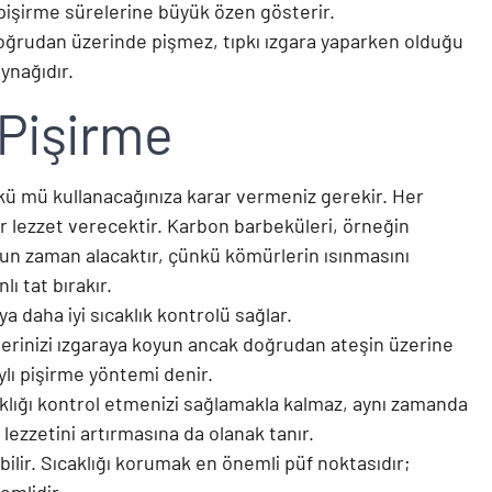
n pişirme sürelerine büyük özen gösterir.
n doğrudan üzerinde pişmez, tıpkı ızgara yaparken olduğu
ynağıdır.
Pişirme
bekü mü kullanacağınıza karar vermeniz gerekir. Her
 bir lezzet verecektir. Karbon barbeküleri, örneğin
un zaman alacaktır, çünkü kömürlerin ısınmasını
ı tat bırakır.
a daha iyi sıcaklık kontrolü sağlar.
klerinizi ızgaraya koyun ancak doğrudan ateşin üzerine
ylı pişirme yöntemi denir.
caklığı kontrol etmenizi sağlamakla kalmaz, aynı zamanda
ezzetini artırmasına da olanak tanır.
ilir. Sıcaklığı korumak en önemli püf noktasıdır;