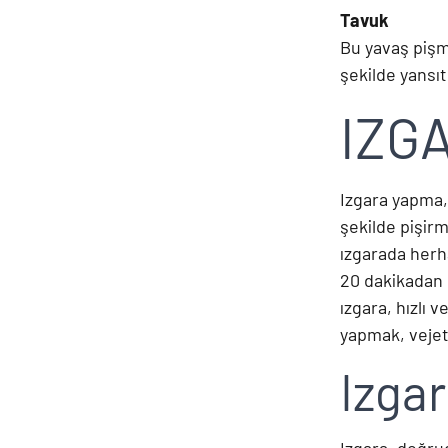
Tavuk
Bu yavaş pişm
şekilde yansı
IZG
Izgara yapma, 
şekilde pişirm
ızgarada herha
20 dakikadan k
ızgara, hızlı 
yapmak, vejeta
Izga