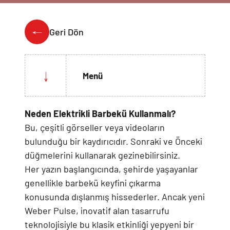
Weber Crafted
Yedek Parça & Destek
Ranch
Geri Dön
Kılıflar
Kömürlü Barbekü Aksesuarları
Yemek Tarifleri
Ekipmanlar
Tüm Kömürlü Barbeküleri Görüntüle
Grill Akademi
Menü
Akıllı Cihazlar
Katalog
Tüm Aksesuarları Görüntüle
Neden Elektrikli Barbekü Kullanmalı?
Bu, çeşitli görseller veya videoların
Mağaza Bulucu
bulunduğu bir kaydırıcıdır. Sonraki ve Önceki
düğmelerini kullanarak gezinebilirsiniz.
Her yazın başlangıcında, şehirde yaşayanlar
Türkçe
(tr)
genellikle barbekü keyfini çıkarma
konusunda dışlanmış hissederler. Ancak yeni
Weber Pulse, inovatif alan tasarrufu
teknolojisiyle bu klasik etkinliği yepyeni bir