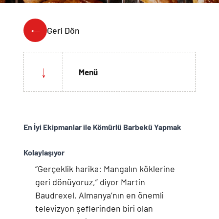
Weber Crafted
Yedek Parça & Destek
Ranch
Geri Dön
Kılıflar
Kömürlü Barbekü Aksesuarları
Yemek Tarifleri
Ekipmanlar
Tüm Kömürlü Barbeküleri Görüntüle
Grill Akademi
Menü
Akıllı Cihazlar
Katalog
Tüm Aksesuarları Görüntüle
En İyi Ekipmanlar ile Kömürlü Barbekü Yapmak
Mağaza Bulucu
Kolaylaşıyor
“Gerçeklik harika: Mangalın köklerine
Türkçe
(tr)
geri dönüyoruz,” diyor Martin
Baudrexel. Almanya’nın en önemli
televizyon şeflerinden biri olan