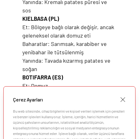
Yanında: Kremalı patates püresi ve
sos
KIELBASA (PL)
Et: Bölgeye bağlı olarak değişir, ancak
geleneksel olarak domuz eti
Baharatlar: Sarımsak, karabiber ve
yenibahar ile tütsülenmiş
Yanında: Tavada kızarmış patates ve
soğan
BOTIFARRA (ES)
Et: Domuz
Baharatlar: Hafifçe karabiberli, bazen
Çerez Ayarları
trüf eklenmiş
Yanında: Yağda pişirilmiş beyaz fasulye
Bu web sitesinde, cihaz bilgilerini ve kişisel verileri işlemek için çerezleri
ve benzer işlevleri kullanıyoruz. İşleme, içeriğin, harici hizmetlerin ve
ve sarımsak
üçüncü şahısların unsurlarının, istatistiksel analiz/ölçümün,
kişiselleştirilmiş reklamcılığın ve sosyal medyanın entegrasyonunun
entegrasyonuna hizmet eder. İşleve bağlı olarak, veriler üçüncü taraflara