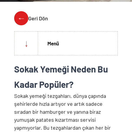
Weber Crafted
Yedek Parça & Destek
Ranch
Geri Dön
Kılıflar
Kömürlü Barbekü Aksesuarları
Yemek Tarifleri
Ekipmanlar
Tüm Kömürlü Barbeküleri Görüntüle
Grill Akademi
Menü
Akıllı Cihazlar
Katalog
Tüm Aksesuarları Görüntüle
Sokak Yemeği Neden Bu
Mağaza Bulucu
Kadar Popüler?
Sokak yemeği tezgahları, dünya çapında
Türkçe
(tr)
şehirlerde hızla artıyor ve artık sadece
sıradan bir hamburger ve yanına biraz
yumuşak patates kızartması servisi
yapmıyorlar. Bu tezgahlardan çıkan her bir