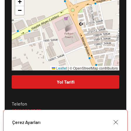
+
−
Leaflet
|
© OpenStreetMap contributors
Yol Tarifi
Telefon
0501 000 85 35
Çerez Ayarları