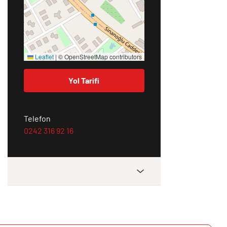
Leaflet
|
© OpenStreetMap contributors
Yol Tarifi
Telefon
0242 316 92 16