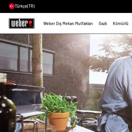
Türkçe
(TR)
Weber Dış Mekan Mutfakları
Gazlı
Kömürlü