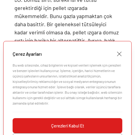
gerektirdiği için pellet ızgarada
mükemmeldir. Bunu gazla yapmaktan çok
daha basittir. Bir geleneksel tütsüleyici
kadar verimli olmasa da, pellet ızgara domuz
sırtı için harika bir alternatiftir. Ayrıca, balık
ve sebzeler gibi diğer yiyecekler de gazlı
Çerez Ayarları
ızgaradaki kadar iyi pişer, çünkü pellet ızgara
sıcaklıkları hızla değiştirme ve farklı ısı
Bu web sitesinde, cihaz bilgilerini ve kişisel verileri işlemek için çerezleri
ve benzer işlevleri kullanıyoruz. İşleme, içeriğin, harici hizmetlerin ve
bölgeleri oluşturma olanağı sunar.
üçüncü şahısların unsurlarının, istatistiksel analiz/ölçümün,
kişiselleştirilmiş reklamcılığın ve sosyal medyanın entegrasyonunun
entegrasyonuna hizmet eder. İşleve bağlı olarak, veriler üçüncü taraflara
aktarılır ve onlar tarafından işlenir. Bu onay isteğe bağlıdır, web sitemizin
kullanımı için gerekli değildir ve sol alttaki simge kullanılarak herhangi bir
zamanda iptal edilebilir.
Şirket
Müşteri Desteği
Çerezleri Kabul Et
Keşfedin