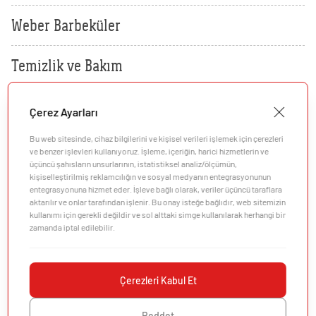
Weber Crafted
Yedek Parça & Destek
Weber Barbeküler
Ranch
Kılıflar
Kömürlü Barbekü Aksesuarları
Temizlik ve Bakım
Yemek Tarifleri
Ekipmanlar
Tüm Kömürlü Barbeküleri Görüntüle
Grill Akademi
Güvenlik
Çerez Ayarları
Akıllı Cihazlar
Katalog
Bu web sitesinde, cihaz bilgilerini ve kişisel verileri işlemek için çerezleri
Garanti
Tüm Aksesuarları Görüntüle
ve benzer işlevleri kullanıyoruz. İşleme, içeriğin, harici hizmetlerin ve
üçüncü şahısların unsurlarının, istatistiksel analiz/ölçümün,
kişiselleştirilmiş reklamcılığın ve sosyal medyanın entegrasyonunun
Mağaza Bulucu
entegrasyonuna hizmet eder. İşleve bağlı olarak, veriler üçüncü taraflara
aktarılır ve onlar tarafından işlenir. Bu onay isteğe bağlıdır, web sitemizin
kullanımı için gerekli değildir ve sol alttaki simge kullanılarak herhangi bir
zamanda iptal edilebilir.
Şirket
Türkçe
(tr)
Müşteri Desteği
Çerezleri Kabul Et
Keşfedin
Reddet