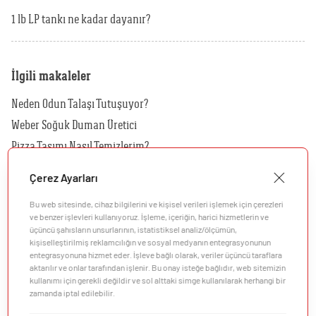
1 lb LP tankı ne kadar dayanır?
İlgili makaleler
Neden Odun Talaşı Tutuşuyor?
Weber Soğuk Duman Üretici
Pizza Taşımı Nasıl Temizlerim?
Kılıfımı Nasıl Temizlerim?
Çerez Ayarları
Hangi Kılıf Benim Barbeküm İçin Uygundur?
Bu web sitesinde, cihaz bilgilerini ve kişisel verileri işlemek için çerezleri
Hangi Rotisserie'yi Kömürlü Barbeküm İçin Kullanmalıyım?
ve benzer işlevleri kullanıyoruz. İşleme, içeriğin, harici hizmetlerin ve
üçüncü şahısların unsurlarının, istatistiksel analiz/ölçümün,
kişiselleştirilmiş reklamcılığın ve sosyal medyanın entegrasyonunun
entegrasyonuna hizmet eder. İşleve bağlı olarak, veriler üçüncü taraflara
aktarılır ve onlar tarafından işlenir. Bu onay isteğe bağlıdır, web sitemizin
kullanımı için gerekli değildir ve sol alttaki simge kullanılarak herhangi bir
zamanda iptal edilebilir.
Şirket