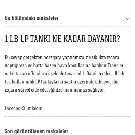
Weber Crafted
Yedek Parça & Destek
Ranch
Bu bölümdeki makaleler
Kılıflar
Kömürlü Barbekü Aksesuarları
Yemek Tarifleri
Ekipmanlar
1 LB LP TANKI NE KADAR DAYANIR?
Tüm Kömürlü Barbeküleri Görüntüle
Grill Akademi
Akıllı Cihazlar
Katalog
Bu cevap gerçekten ne ızgara yaptığınıza, ne sıklıkta ızgara
Tüm Aksesuarları Görüntüle
yaptığınıza ve hatta bazen hava koşullarına bağlıdır. Traveler’ı
yakıt tasarruflu olacak şekilde tasarladık. Dahili testler, 1 lb’lik
Mağaza Bulucu
tek kullanımlık LP tankıyla iki saatin üzerinde etkileyici bir
ızgara süresi elde edeceğinize inanmamızı sağlıyor.
Türkçe
(tr)
Facebook
X
Linkedin
Son görüntülenen makaleler