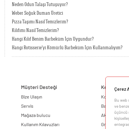
Neden Odun Talaşı Tutuşuyor?
Weber Soğuk Duman Üretici
Pizza Taşımı Nasıl Temizlerim?
Kılıfımı Nasıl Temizlerim?
Hangi Kılıf Benim Barbeküm İçin Uygundur?
Hangi Rotisserie'yi Kömürlü Barbeküm İçin Kullanmalıyım?
Müşteri Desteği
Keşfedin
Çerez A
Bize Ulaşın
Konfigüratör
Bu web si
Servis
Barbekü
ve benzer
üçüncü ş
Mağaza bulucu
Aksesuarlar
kişisell
Kullanım Kılavuzları
Grill Akademis
entegras