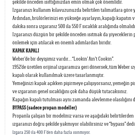
şekilde önceden ısıttığınızdan emin olmak çok önemlidir.
Izgaranızı kullanım kılavuzunuzda belirtilen talimatlara göre 
Ardından, brülörlerinizi en yükseğe ayarlayın, kapağı kapatın ve
dakika sonra ızgaranız 500 ila 550 F sıcaklık aralığında olmalıdı
Izgaranızı düzgün bir şekilde önceden ısıtmak da yiyeceklerin 
önlemek için atılacak en önemli adımlardan biridir.
KAPAK KAPALI
Weber’de bir deyişimiz vardır…. “Lookin’ Ain’t Cookin”.
1952’de üretilen orijinal ızgaramıza geri dönersek, tüm Weber ız
kapalı olarak kullanılmak üzere tasarlanmıştır.
Yemeğinizi kapak açıkken pişirmeye çalışıyorsanız, yemeğin pi
ve ızgaranın genel sıcaklığını çok daha düşük tutacaksınız.
Kapağın kapalı tutulması aynı zamanda alevlenme olasılığını da
BYPASS (sadece propan modeller)
Propanla çalışan bir modeliniz varsa ve aşağıdaki belirtilerden 
ızgaranızı doğru şekilde yakmıyor olabilirsiniz ve “bypass” ded
Izgara 250 ila 400 F’den daha fazla ısınmıyor.