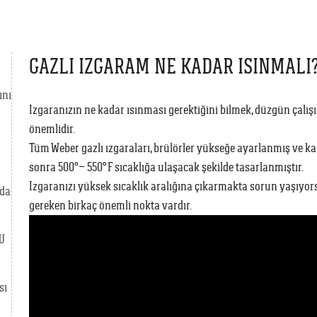
GAZLI IZGARAM NE KADAR ISINMALI
ını
Izgaranızın ne kadar ısınması gerektiğini bilmek, düzgün çalış
önemlidir.
Tüm Weber gazlı ızgaraları, brülörler yükseğe ayarlanmış ve k
sonra 500° – 550° F sıcaklığa ulaşacak şekilde tasarlanmıştır.
Izgaranızı yüksek sıcaklık aralığına çıkarmakta sorun yaşıyo
ada
gereken birkaç önemli nokta vardır.
U
sı