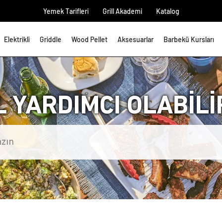
Yemek Tarifleri
Grill Akademi
Katalog
Elektrikli
Griddle
Wood Pellet
Aksesuarlar
Barbekü Kursları
L YARDIMCI OLABİLİR