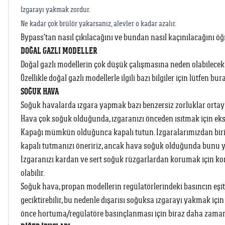
Izgarayı yakmak zordur.
Ne kadar çok brülör yakarsanız, alevler o kadar azalır.
Bypass’tan nasıl çıkılacağını ve bundan nasıl kaçınılacağını ö
DOĞAL GAZLI MODELLER
Doğal gazlı modellerin çok düşük çalışmasına neden olabilecek b
Özellikle doğal gazlı modellerle ilgili bazı bilgiler için lütfen bur
SOĞUK HAVA
Soğuk havalarda ızgara yapmak bazı benzersiz zorluklar ortaya
Hava çok soğuk olduğunda, ızgaranızı önceden ısıtmak için ek
Kapağı mümkün olduğunca kapalı tutun. Izgaralarımızdan biri
kapalı tutmanızı öneririz, ancak hava soğuk olduğunda bunu 
Izgaranızı kardan ve sert soğuk rüzgarlardan korumak için ko
olabilir.
Soğuk hava, propan modellerin regülatörlerindeki basıncın eşit
geciktirebilir, bu nedenle dışarısı soğuksa ızgarayı yakmak iç
önce hortuma/regülatöre basınçlanması için biraz daha zaman