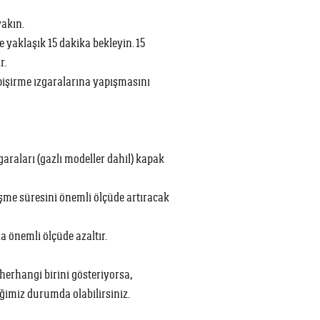
yakın.
 yaklaşık 15 dakika bekleyin. 15
r.
pişirme ızgaralarına yapışmasını
garaları (gazlı modeller dahil) kapak
şme süresini önemli ölçüde artıracak
 önemli ölçüde azaltır.
herhangi birini gösteriyorsa,
iğimiz durumda olabilirsiniz.