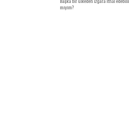
Başka bir ülkeden ızgara ithal edebili
miyim?