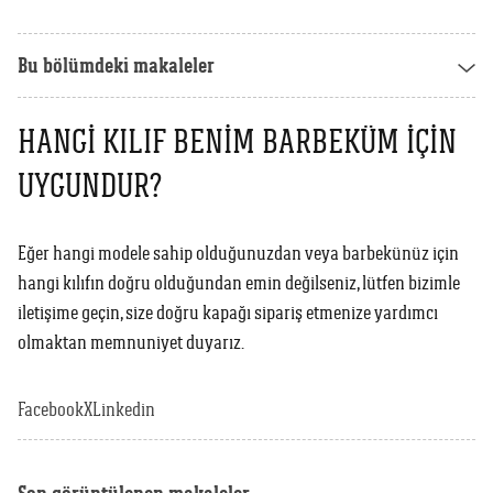
Weber Crafted
Yedek Parça & Destek
Ranch
Bu bölümdeki makaleler
Kılıflar
Kömürlü Barbekü Aksesuarları
Yemek Tarifleri
Ekipmanlar
HANGI KILIF BENIM BARBEKÜM İÇIN
Tüm Kömürlü Barbeküleri Görüntüle
Grill Akademi
UYGUNDUR?
Akıllı Cihazlar
Katalog
Tüm Aksesuarları Görüntüle
Eğer hangi modele sahip olduğunuzdan veya barbekünüz için
hangi kılıfın doğru olduğundan emin değilseniz, lütfen bizimle
Mağaza Bulucu
iletişime geçin, size doğru kapağı sipariş etmenize yardımcı
olmaktan memnuniyet duyarız.
Türkçe
(tr)
Facebook
X
Linkedin