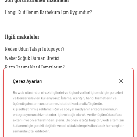
Son görüntülenen makaleler
Hangi Kılıf Benim Barbeküm İçin Uygundur?
İlgili makaleler
Neden Odun Talaşı Tutuşuyor?
Weber Soğuk Duman Üretici
Pizza Taşımı Nasıl Temizlerim?
Kılıfımı Nasıl Temizlerim?
Çerez Ayarları
Hangi Rotisserie'yi Kömürlü Barbeküm İçin Kullanmalıyım?
Bu web sitesinde, cihaz bilgilerini ve kişisel verileri işlemek için çerezleri
Hangi Rotisserie'yi Genesis II Barbeküm İçin Kullanmalıyım?
ve benzer işlevleri kullanıyoruz. İşleme, içeriğin, harici hizmetlerin ve
üçüncü şahısların unsurlarının, istatistiksel analiz/ölçümün,
kişiselleştirilmiş reklamcılığın ve sosyal medyanın entegrasyonunun
entegrasyonuna hizmet eder. İşleve bağlı olarak, veriler üçüncü taraflara
aktarılır ve onlar tarafından işlenir. Bu onay isteğe bağlıdır, web sitemizin
kullanımı için gerekli değildir ve sol alttaki simge kullanılarak herhangi bir
zamanda iptal edilebilir.
Şirket