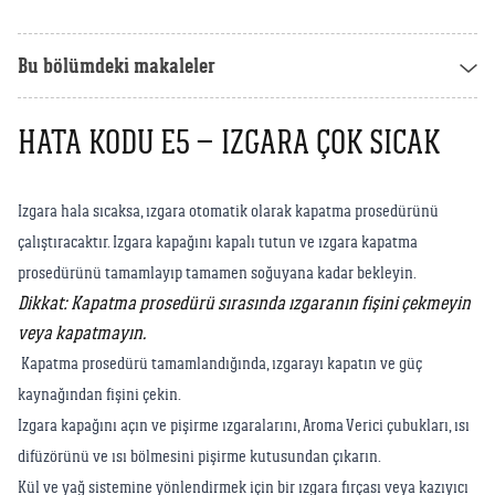
Weber Crafted
Yedek Parça & Destek
Ranch
Bu bölümdeki makaleler
Kılıflar
Kömürlü Barbekü Aksesuarları
Yemek Tarifleri
Ekipmanlar
HATA KODU E5 – IZGARA ÇOK SICAK
Tüm Kömürlü Barbeküleri Görüntüle
Grill Akademi
Akıllı Cihazlar
Katalog
Izgara hala sıcaksa, ızgara otomatik olarak kapatma prosedürünü
Tüm Aksesuarları Görüntüle
çalıştıracaktır. Izgara kapağını kapalı tutun ve ızgara kapatma
prosedürünü tamamlayıp tamamen soğuyana kadar bekleyin.
Mağaza Bulucu
Dikkat: Kapatma prosedürü sırasında ızgaranın fişini çekmeyin
veya kapatmayın.
Kapatma prosedürü tamamlandığında, ızgarayı kapatın ve güç
Türkçe
(tr)
kaynağından fişini çekin.
Izgara kapağını açın ve pişirme ızgaralarını, Aroma Verici çubukları, ısı
difüzörünü ve ısı bölmesini pişirme kutusundan çıkarın.
Kül ve yağ sistemine yönlendirmek için bir ızgara fırçası veya kazıyıcı