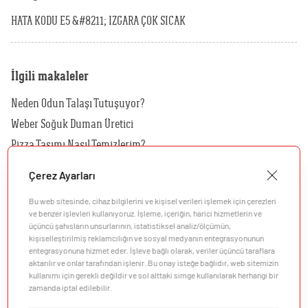
HATA KODU E5 &#8211; IZGARA ÇOK SICAK
İlgili makaleler
Neden Odun Talaşı Tutuşuyor?
Weber Soğuk Duman Üretici
Pizza Taşımı Nasıl Temizlerim?
Kılıfımı Nasıl Temizlerim?
Çerez Ayarları
Hangi Kılıf Benim Barbeküm İçin Uygundur?
Bu web sitesinde, cihaz bilgilerini ve kişisel verileri işlemek için çerezleri
Hangi Rotisserie'yi Kömürlü Barbeküm İçin Kullanmalıyım?
ve benzer işlevleri kullanıyoruz. İşleme, içeriğin, harici hizmetlerin ve
üçüncü şahısların unsurlarının, istatistiksel analiz/ölçümün,
kişiselleştirilmiş reklamcılığın ve sosyal medyanın entegrasyonunun
entegrasyonuna hizmet eder. İşleve bağlı olarak, veriler üçüncü taraflara
aktarılır ve onlar tarafından işlenir. Bu onay isteğe bağlıdır, web sitemizin
kullanımı için gerekli değildir ve sol alttaki simge kullanılarak herhangi bir
zamanda iptal edilebilir.
Şirket