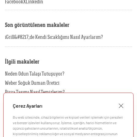
Facebook
X
Linkedin
Son görüntülenen makaleler
iGrill&#8217;de Kendi Sıcaklığımı Nasıl Ayarlarım?
İlgili makaleler
Neden Odun Talaşı Tutuşuyor?
Weber Soğuk Duman Üretici
Pizza Taşımı Nasıl Temizlerim?
Kılıfımı Nasıl Temizlerim?
Çerez Ayarları
Hangi Kılıf Benim Barbeküm İçin Uygundur?
Bu web sitesinde, cihaz bilgilerini ve kişisel verileri işlemek için çerezleri
Hangi Rotisserie'yi Kömürlü Barbeküm İçin Kullanmalıyım?
ve benzer işlevleri kullanıyoruz. İşleme, içeriğin, harici hizmetlerin ve
üçüncü şahısların unsurlarının, istatistiksel analiz/ölçümün,
kişiselleştirilmiş reklamcılığın ve sosyal medyanın entegrasyonunun