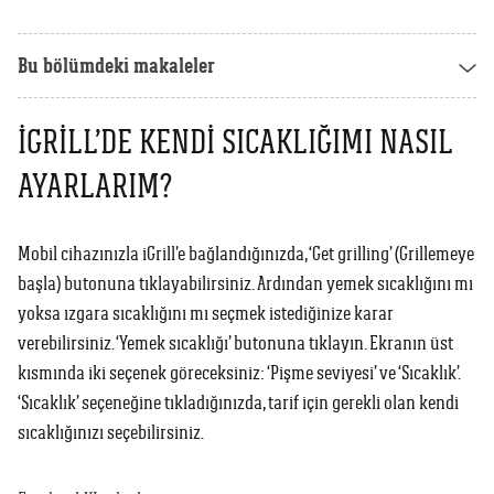
Weber Crafted
Yedek Parça & Destek
Ranch
Bu bölümdeki makaleler
Kılıflar
Kömürlü Barbekü Aksesuarları
Yemek Tarifleri
Ekipmanlar
IGRILL’DE KENDI SICAKLIĞIMI NASIL
Tüm Kömürlü Barbeküleri Görüntüle
Grill Akademi
AYARLARIM?
Akıllı Cihazlar
Katalog
Tüm Aksesuarları Görüntüle
Mobil cihazınızla iGrill’e bağlandığınızda, ‘Get grilling’ (Grillemeye
başla) butonuna tıklayabilirsiniz. Ardından yemek sıcaklığını mı
Mağaza Bulucu
yoksa ızgara sıcaklığını mı seçmek istediğinize karar
verebilirsiniz. ‘Yemek sıcaklığı’ butonuna tıklayın. Ekranın üst
kısmında iki seçenek göreceksiniz: ‘Pişme seviyesi’ ve ‘Sıcaklık’.
Türkçe
(tr)
‘Sıcaklık’ seçeneğine tıkladığınızda, tarif için gerekli olan kendi
sıcaklığınızı seçebilirsiniz.