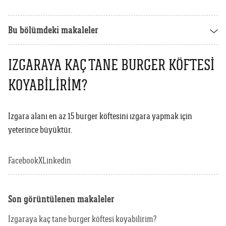
Weber Crafted
Yedek Parça & Destek
Ranch
Bu bölümdeki makaleler
Kılıflar
Kömürlü Barbekü Aksesuarları
Yemek Tarifleri
Ekipmanlar
IZGARAYA KAÇ TANE BURGER KÖFTESI
Tüm Kömürlü Barbeküleri Görüntüle
Grill Akademi
KOYABILIRIM?
Akıllı Cihazlar
Katalog
Tüm Aksesuarları Görüntüle
Izgara alanı en az 15 burger köftesini ızgara yapmak için
yeterince büyüktür.
Mağaza Bulucu
Facebook
X
Linkedin
Türkçe
(tr)
Son görüntülenen makaleler
Izgaraya kaç tane burger köftesi koyabilirim?