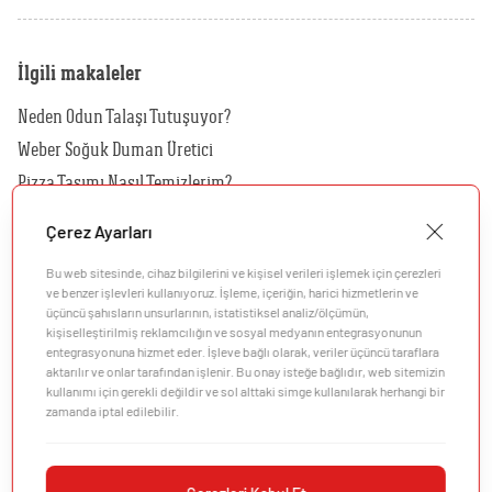
İlgili makaleler
Neden Odun Talaşı Tutuşuyor?
Weber Soğuk Duman Üretici
Pizza Taşımı Nasıl Temizlerim?
Kılıfımı Nasıl Temizlerim?
Çerez Ayarları
Hangi Kılıf Benim Barbeküm İçin Uygundur?
Bu web sitesinde, cihaz bilgilerini ve kişisel verileri işlemek için çerezleri
Hangi Rotisserie'yi Kömürlü Barbeküm İçin Kullanmalıyım?
ve benzer işlevleri kullanıyoruz. İşleme, içeriğin, harici hizmetlerin ve
üçüncü şahısların unsurlarının, istatistiksel analiz/ölçümün,
kişiselleştirilmiş reklamcılığın ve sosyal medyanın entegrasyonunun
entegrasyonuna hizmet eder. İşleve bağlı olarak, veriler üçüncü taraflara
aktarılır ve onlar tarafından işlenir. Bu onay isteğe bağlıdır, web sitemizin
kullanımı için gerekli değildir ve sol alttaki simge kullanılarak herhangi bir
zamanda iptal edilebilir.
Şirket
Müşteri Desteği