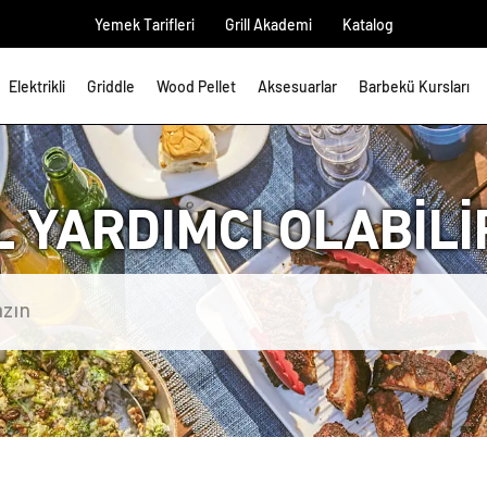
Yemek Tarifleri
Grill Akademi
Katalog
Elektrikli
Griddle
Wood Pellet
Aksesuarlar
Barbekü Kursları
L YARDIMCI OLABİLİR