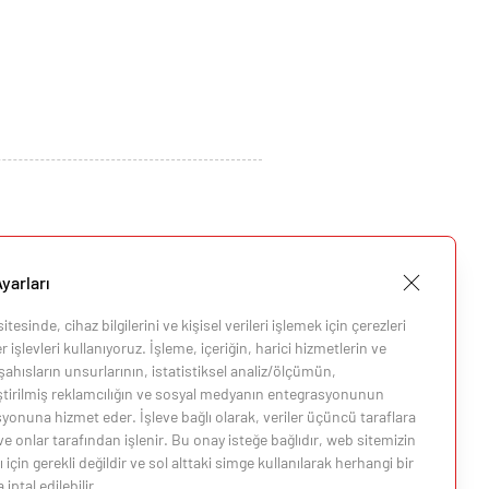
yarları
tesinde, cihaz bilgilerini ve kişisel verileri işlemek için çerezleri
 işlevleri kullanıyoruz. İşleme, içeriğin, harici hizmetlerin ve
ahısların unsurlarının, istatistiksel analiz/ölçümün,
eştirilmiş reklamcılığın ve sosyal medyanın entegrasyonunun
i
yonuna hizmet eder. İşleve bağlı olarak, veriler üçüncü taraflara
 ve onlar tarafından işlenir. Bu onay isteğe bağlıdır, web sitemizin
i
 için gerekli değildir ve sol alttaki simge kullanılarak herhangi bir
ptal edilebilir.