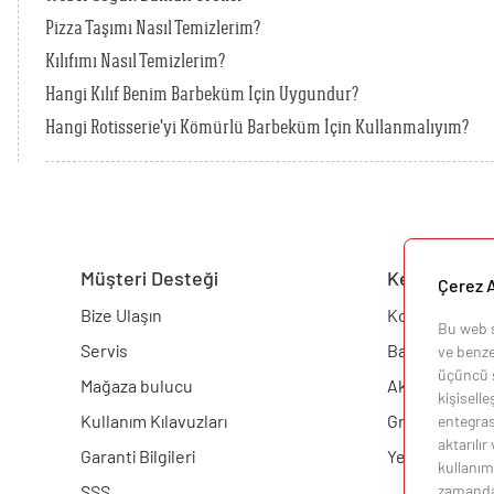
Pizza Taşımı Nasıl Temizlerim?
Kılıfımı Nasıl Temizlerim?
Hangi Kılıf Benim Barbeküm İçin Uygundur?
Hangi Rotisserie'yi Kömürlü Barbeküm İçin Kullanmalıyım?
Müşteri Desteği
Keşfedin
Çerez A
Bize Ulaşın
Konfigüratör
Bu web si
Servis
Barbekü
ve benzer
üçüncü ş
Mağaza bulucu
Aksesuarlar
kişisell
Kullanım Kılavuzları
Grill Akademis
entegras
aktarılır
Garanti Bilgileri
Yemek Tarifler
kullanımı
SSS
zamanda i