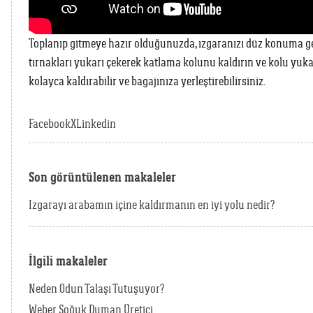
Toplanıp gitmeye hazır olduğunuzda, ızgaranızı düz konuma geti
tırnakları yukarı çekerek katlama kolunu kaldırın ve kolu yukarı
kolayca kaldırabilir ve bagajınıza yerleştirebilirsiniz.
Facebook
X
Linkedin
Son görüntülenen makaleler
Izgarayı arabamın içine kaldırmanın en iyi yolu nedir?
İlgili makaleler
Neden Odun Talaşı Tutuşuyor?
Weber Soğuk Duman Üretici