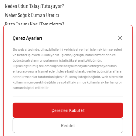
Neden Odun Talaşı Tutuşuyor?
Weber Soğuk Duman Üretici
Pizza Taşımı Nasıl Temizlerim?
Kılıfımı Nasıl Temizlerim?
Çerez Ayarları
Hangi Kılıf Benim Barbeküm İçin Uygundur?
Bu web sitesinde, cihaz bilgilerini ve kişisel verileri işlemek için çerezleri
Hangi Rotisserie'yi Kömürlü Barbeküm İçin Kullanmalıyım?
ve benzer işlevleri kullanıyoruz. İşleme, içeriğin, harici hizmetlerin ve
üçüncü şahısların unsurlarının, istatistiksel analiz/ölçümün,
kişiselleştirilmiş reklamcılığın ve sosyal medyanın entegrasyonunun
entegrasyonuna hizmet eder. İşleve bağlı olarak, veriler üçüncü taraflara
aktarılır ve onlar tarafından işlenir. Bu onay isteğe bağlıdır, web sitemizin
kullanımı için gerekli değildir ve sol alttaki simge kullanılarak herhangi bir
zamanda iptal edilebilir.
Şirket
Müşteri Desteği
Çerezleri Kabul Et
Keşfedin
Reddet
©2026 Weber. Tüm Hakları Saklıdır.