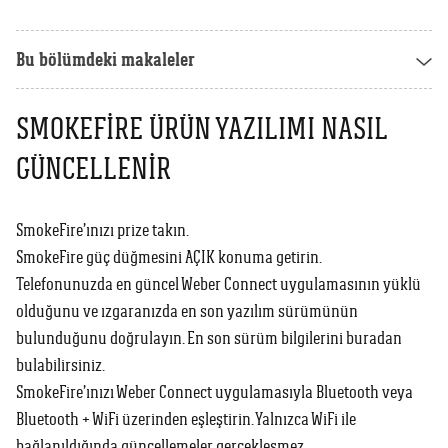
Weber Crafted
Yedek Parça & Destek
Ranch
Bu bölümdeki makaleler
Kılıflar
Kömürlü Barbekü Aksesuarları
Yemek Tarifleri
Ekipmanlar
SMOKEFIRE ÜRÜN YAZILIMI NASIL
Tüm Kömürlü Barbeküleri Görüntüle
Grill Akademi
GÜNCELLENIR
Akıllı Cihazlar
Katalog
Tüm Aksesuarları Görüntüle
SmokeFire’ınızı prize takın.
SmokeFire güç düğmesini AÇIK konuma getirin.
Mağaza Bulucu
Telefonunuzda en güncel Weber Connect uygulamasının yüklü
olduğunu ve ızgaranızda en son yazılım sürümünün
bulunduğunu doğrulayın. En son sürüm bilgilerini buradan
Türkçe
(tr)
bulabilirsiniz.
SmokeFire’ınızı Weber Connect uygulamasıyla Bluetooth veya
Bluetooth + WiFi üzerinden eşleştirin. Yalnızca WiFi ile
bağlanıldığında güncellemeler gerçekleşmez.