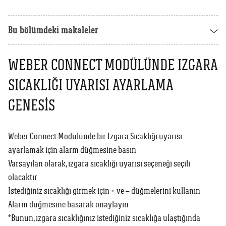
Weber Crafted
Yedek Parça & Destek
Ranch
Bu bölümdeki makaleler
Kılıflar
Kömürlü Barbekü Aksesuarları
Yemek Tarifleri
Ekipmanlar
WEBER CONNECT MODÜLÜNDE IZGARA
Tüm Kömürlü Barbeküleri Görüntüle
Grill Akademi
SICAKLIĞI UYARISI AYARLAMA
Akıllı Cihazlar
Katalog
GENESIS
Tüm Aksesuarları Görüntüle
Mağaza Bulucu
Weber Connect Modülünde bir Izgara Sıcaklığı uyarısı
ayarlamak için alarm düğmesine basın
Varsayılan olarak, ızgara sıcaklığı uyarısı seçeneği seçili
Türkçe
(tr)
olacaktır
İstediğiniz sıcaklığı girmek için + ve – düğmelerini kullanın
Alarm düğmesine basarak onaylayın
*Bunun, ızgara sıcaklığınız istediğiniz sıcaklığa ulaştığında