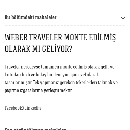
Weber Crafted
Yedek Parça & Destek
Ranch
Bu bölümdeki makaleler
Kılıflar
Kömürlü Barbekü Aksesuarları
Yemek Tarifleri
Ekipmanlar
WEBER TRAVELER MONTE EDILMIŞ
Tüm Kömürlü Barbeküleri Görüntüle
Grill Akademi
OLARAK MI GELIYOR?
Akıllı Cihazlar
Katalog
Tüm Aksesuarları Görüntüle
Traveler neredeyse tamamen monte edilmiş olarak gelir ve
kutudan hızlı ve kolay bir deneyim için özel olarak
Mağaza Bulucu
tasarlanmıştır. Tek yapmanız gereken tekerlekleri takmak ve
pişirme ızgaralarına yerleştirmektir.
Türkçe
(tr)
Facebook
X
Linkedin