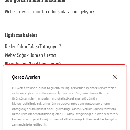
Son görüntülenen makaleler
Weber Traveler monte edilmiş olarak mı geliyor?
İlgili makaleler
Neden Odun Talaşı Tutuşuyor?
Weber Soğuk Duman Üretici
Pizza Taşımı Nasıl Temizlerim?
Kılıfımı Nasıl Temizlerim?
Çerez Ayarları
Hangi Kılıf Benim Barbeküm İçin Uygundur?
Bu web sitesinde, cihaz bilgilerini ve kişisel verileri işlemek için çerezleri
Hangi Rotisserie'yi Kömürlü Barbeküm İçin Kullanmalıyım?
ve benzer işlevleri kullanıyoruz. İşleme, içeriğin, harici hizmetlerin ve
üçüncü şahısların unsurlarının, istatistiksel analiz/ölçümün,
kişiselleştirilmiş reklamcılığın ve sosyal medyanın entegrasyonunun
entegrasyonuna hizmet eder. İşleve bağlı olarak, veriler üçüncü taraflara
aktarılır ve onlar tarafından işlenir. Bu onay isteğe bağlıdır, web sitemizin
kullanımı için gerekli değildir ve sol alttaki simge kullanılarak herhangi bir
zamanda iptal edilebilir.
Şirket