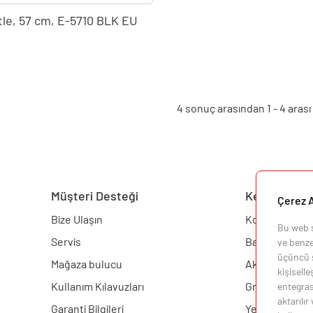
ttle, 57 cm, E-5710 BLK EU
4 sonuç arasından
1
-
4
arası 
Müşteri Desteği
Keşfedin
Çerez A
Bize Ulaşın
Konfigüratör
Bu web si
Servis
Barbekü
ve benzer
üçüncü ş
Mağaza bulucu
Aksesuarlar
kişisell
Kullanım Kılavuzları
Grill Akademis
entegras
aktarılır
Garanti Bilgileri
Yemek Tarifler