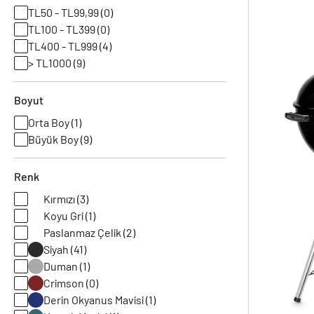
TL50 - TL99,99 (0)
TL100 - TL399 (0)
TL400 - TL999 (4)
> TL1000 (9)
Boyut
Orta Boy (1)
Büyük Boy (9)
Renk
Kırmızı (3)
Koyu Gri (1)
Paslanmaz Çelik (2)
Siyah (41)
Duman (1)
Crimson (0)
Derin Okyanus Mavisi (1)