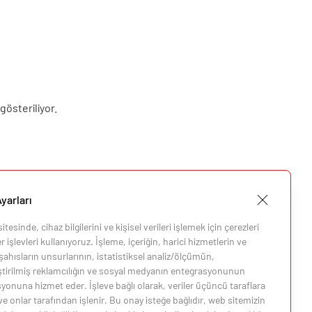
gösteriliyor.
yarları
tesinde, cihaz bilgilerini ve kişisel verileri işlemek için çerezleri
 işlevleri kullanıyoruz. İşleme, içeriğin, harici hizmetlerin ve
ahısların unsurlarının, istatistiksel analiz/ölçümün,
eştirilmiş reklamcılığın ve sosyal medyanın entegrasyonunun
i
yonuna hizmet eder. İşleve bağlı olarak, veriler üçüncü taraflara
 ve onlar tarafından işlenir. Bu onay isteğe bağlıdır, web sitemizin
i