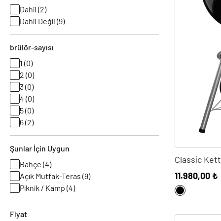
Dahil (2)
Dahil Değil (9)
brülör-sayısı
1 (0)
2 (0)
3 (0)
4 (0)
5 (0)
6 (2)
Şunlar İçin Uygun
Classic Kett
Bahçe (4)
11.980,00 ₺
Açık Mutfak-Teras (9)
Piknik / Kamp (4)
Fiyat