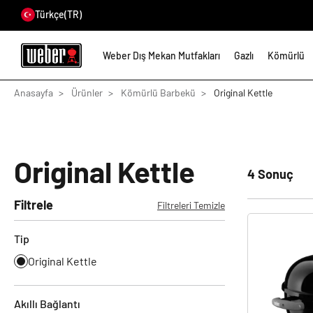
Türkçe
(TR)
Weber Dış Mekan Mutfakları
Gazlı
Kömürlü
Anasayfa
Ürünler
Kömürlü Barbekü
Original Kettle
Original Kettle
4
Sonuç
Filtrele
Filtreleri Temizle
Tip
Original Kettle
Akıllı Bağlantı