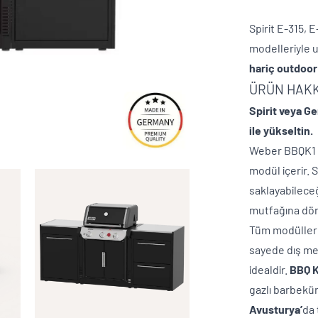
Spirit E-315, 
mode
hariç o
ÜRÜN HAK
Spirit veya G
ile yükseltin.
Weber BBQK1 se
modül içerir. 
saklayabileceğ
mutfağına dönü
Tüm modüller 
sayede dış mek
idealdir.
BBQ Ki
gazlı barbekü
Avusturya’
da 