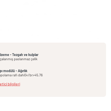
lzeme - Tezgah ve kulplar
rçalanmış paslanmaz çelik
pı modülü - Ağırlık
epolama rafı dahil)</br>45.76
tici bilgileri