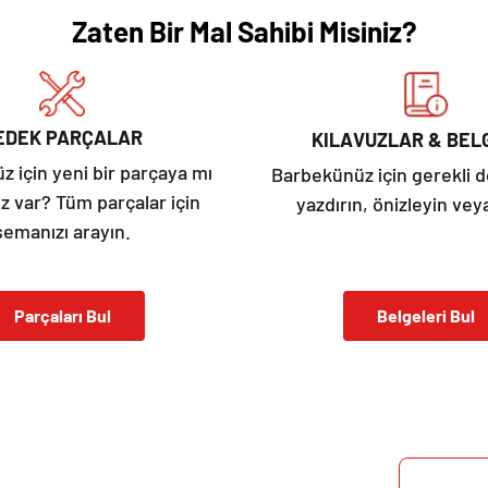
Zaten Bir Mal Sahibi Misiniz?
EDEK PARÇALAR
KILAVUZLAR & BEL
 için yeni bir parçaya mı
Barbekünüz için gerekli 
ız var? Tüm parçalar için
yazdırın, önizleyin veya
şemanızı arayın.
Parçaları Bul
Belgeleri Bul