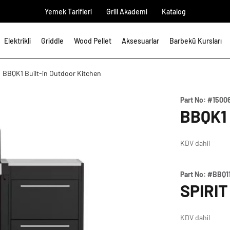
Yemek Tarifleri
Grill Akademi
Katalog
Elektrikli
Griddle
Wood Pellet
Aksesuarlar
Barbekü Kursları
BBQK1 Built-in Outdoor Kitchen
Part No:
#1500
BBQK1
KDV dahil
Part No:
#BBQ1
SPIRIT
KDV dahil