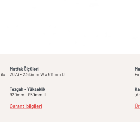
Mutfak Ölçüleri
Ma
ile
2073 - 2363mm W x 611mm D
Fı
Tezgah - Yükseklik
Ka
920mm - 950mm H
(d
Garanti bilgileri
Üre