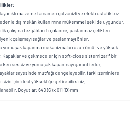
likler:
dayanıklı malzeme tamamen galvanizli ve elektrostatik toz
 nedenle dış mekân kullanımına mükemmel şekilde uygundur.
lik çalışma tezgâhları fırçalanmış paslanmaz çelikten
hijyenik çalışmayı sağlar ve paslanmayı önler.
a yumuşak kapanma mekanizmaları uzun ömür ve yüksek
r. Kapaklar ve çekmeceler için soft-close sistemi zarif bir
rken sessiz ve yumuşak kapanmayı garanti eder.
r ayaklar sayesinde mutfağı dengeleyebilir, farklı zeminlere
e sizin için ideal yüksekliğe getirebilirsiniz.
anabilir. Boyutlar: 640 (G) x 611 (D) mm