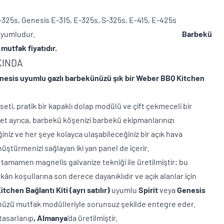
E-325s, Genesis E-315, E-325s, S-325s, E-415, E-425s
lleriyle uyumludur.
Barbekü
utdoor mutfak fiyatıdır.
KINDA
enesis uyumlu gazlı barbekünüzü şık bir Weber BBQ Kitchen
ti, pratik bir kapaklı dolap modülü ve çift çekmeceli bir
Set ayrıca, barbekü köşenizi barbekü ekipmanlarınızı
iniz ve her şeye kolayca ulaşabileceğiniz bir açık hava
ştürmenizi sağlayan iki yan panel de içerir.
tamamen magnelis galvanize tekniği ile üretilmiştir; bu
ân koşullarına son derece dayanıklıdır ve açık alanlar için
tchen Bağlantı Kiti (ayrı satılır)
uyumlu
Spirit
veya
Genesis
nüzü mutfak modülleriyle sorunsuz şekilde entegre eder.
tasarlanıp
, Almanya
‘da üretilmiştir.