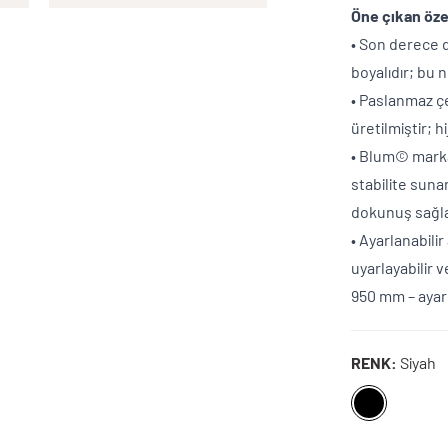
Öne çıkan özel
• Son derece 
boyalıdır; bu
• Paslanmaz çe
üretilmiştir; 
• Blum© mark
stabilite suna
dokunuş sağla
• Ayarlanabili
uyarlayabilir v
950 mm – ayarl
RENK:
Siyah