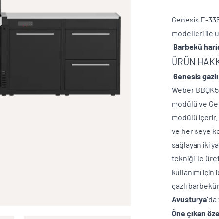
Genesis E-335
mode
Barbekü
ÜRÜN HAK
Genesis gazlı
Weber BBQK5 se
modülü ve Gen
modülü içerir.
ve her şeye k
sağlayan iki 
tekniği ile ür
kullanımı için 
gazlı barbekü
Avusturya’
da 
Öne çıkan özel