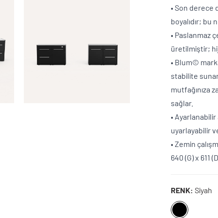
• Son derece 
boyalıdır; bu
• Paslanmaz çe
üretilmiştir; 
• Blum© mark
stabilite suna
mutfağınıza z
sağlar.
• Ayarlanabili
uyarlayabilir v
• Zemin çalışm
640 (G) x 611 
RENK:
Siyah