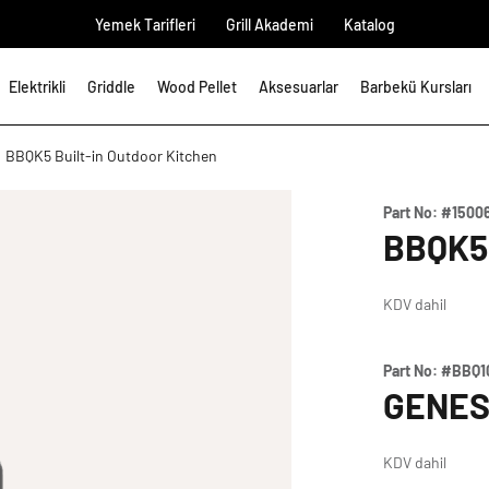
Yemek Tarifleri
Grill Akademi
Katalog
Elektrikli
Griddle
Wood Pellet
Aksesuarlar
Barbekü Kursları
BBQK5 Built-in Outdoor Kitchen
Part No:
#1500
BBQK5
KDV dahil
Part No:
#BBQ1
GENES
KDV dahil