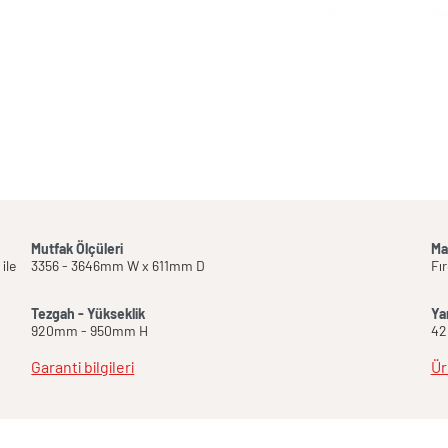
Mutfak Ölçüleri
Ma
ile
3356 - 3646mm W x 611mm D
Fı
Tezgah - Yükseklik
Ya
920mm - 950mm H
42
Garanti bilgileri
Üre