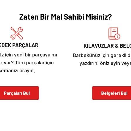
Zaten Bir Mal Sahibi Misiniz?
EDEK PARÇALAR
KILAVUZLAR & BEL
 için yeni bir parçaya mı
Barbekünüz için gerekli 
ız var? Tüm parçalar için
yazdırın, önizleyin veya
şemanızı arayın.
Parçaları Bul
Belgeleri Bul