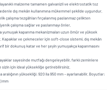
dayanıklı malzeme tamamen galvanizli ve elektrostatik toz
 nedenle dış mekân kullanımına mükemmel şekilde uygundur.
lik çalışma tezgâhları fırçalanmış paslanmaz çelikten
hijyenik çalışma sağlar ve paslanmayı önler.
a yumuşak kapanma mekanizmaları uzun ömür ve yüksek
r. Kapaklar ve çekmeceler için soft-close sistemi, dış mekân
arif bir dokunuş katar ve her şeyin yumuşakça kapanmasını
r ayaklar sayesinde mutfağı dengeleyebilir, farklı zeminlere
e sizin için ideal yüksekliğe getirebilirsiniz.
a aralığının yüksekliği: 920 ila 950 mm – ayarlanabilir. Boyutlar:
(D) mm