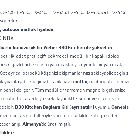
, S-335, E-435, EX-335, EPX-335, EX-435, SX-435 ve EPX-435
lleri ile uygundur.
 hariç outdoor mutfak fiyatıdır.
KINDA
 barbekünüzü şık bir Weber BBQ Kitchen ile yükseltin.
ti; iki adet pratik çift çekmeceli modül, bir kapaklı dolap
esis gazlı barbekülerin yan ocaklarıyla uyumlu bir yan ocak
 Set ayrıca, barbekü köşenizi ekipmanlarınızı saklayabileceğiniz
olayca ulaşabileceğiniz bir açık hava mutfağına dönüştürmenizi
yan panel de içerir. Tüm modüller tamamen magnelis galvanize
etilmiştir; bu sayede yüksek dayanıklılık sunar ve dış mekân
idealdir.
BBQ Kitchen Bağlantı Kiti (ayrı satılır)
uyumlu
Genesis
nüzü mutfak modülleriyle sorunsuz şekilde entegre eder.
tasarlanıp
, Almanya
‘da üretilmiştir.
likler: