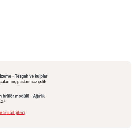
lzeme - Tezgah ve kulplar
rçalanmış paslanmaz çelik
n brülör modülü - Ağırlık
.24
tici bilgileri