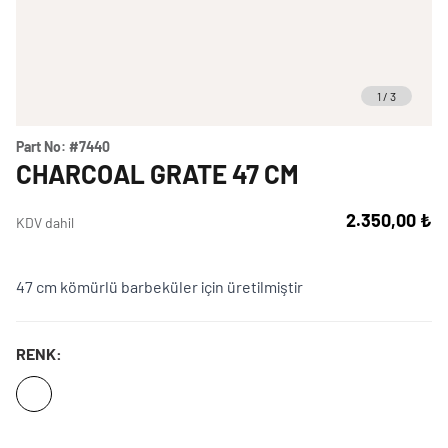
Weber Crafted
Yedek Parça & Destek
Ranch
Kılıflar
Kömürlü Barbekü Aksesuarları
1
/
3
Yemek Tarifleri
Ekipmanlar
Tüm Kömürlü Barbeküleri Görüntüle
Grill Akademi
Part No:
#7440
Akıllı Cihazlar
CHARCOAL GRATE 47 CM
Katalog
Tüm Aksesuarları Görüntüle
2.350,00 ₺
KDV dahil
Mağaza Bulucu
47 cm kömürlü barbeküler için üretilmiştir
Türkçe
(tr)
RENK: