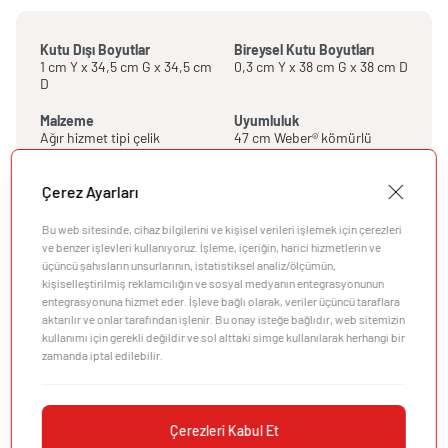
Kutu Dışı Boyutlar
Bireysel Kutu Boyutları
1 cm Y x 34,5 cm G x 34,5 cm
0,3 cm Y x 38 cm G x 38 cm D
D
Malzeme
Uyumluluk
Ağır hizmet tipi çelik
47 cm Weber® kömürlü
barbeküler ile uyumludur
Özellikler
Çerez Ayarları
Üretici Bilgileri
Bu web sitesinde, cihaz bilgilerini ve kişisel verileri işlemek için çerezleri
ve benzer işlevleri kullanıyoruz. İşleme, içeriğin, harici hizmetlerin ve
üçüncü şahısların unsurlarının, istatistiksel analiz/ölçümün,
kişiselleştirilmiş reklamcılığın ve sosyal medyanın entegrasyonunun
entegrasyonuna hizmet eder. İşleve bağlı olarak, veriler üçüncü taraflara
aktarılır ve onlar tarafından işlenir. Bu onay isteğe bağlıdır, web sitemizin
kullanımı için gerekli değildir ve sol alttaki simge kullanılarak herhangi bir
zamanda iptal edilebilir.
Şirket
Müşteri Desteği
Çerezleri Kabul Et