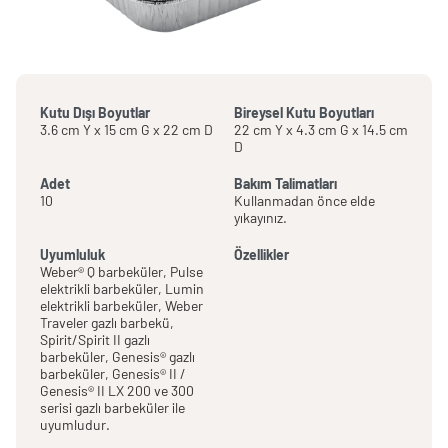
Kutu Dışı Boyutlar
Bireysel Kutu Boyutları
3.6 cm Y x 15 cm G x 22 cm D
22 cm Y x 4.3 cm G x 14.5 cm
D
Adet
Bakım Talimatları
10
Kullanmadan önce elde
yıkayınız.
Uyumluluk
Özellikler
Weber® Q barbeküler, Pulse
elektrikli barbeküler, Lumin
elektrikli barbeküler, Weber
Traveler gazlı barbekü,
Spirit/Spirit II gazlı
barbeküler, Genesis® gazlı
barbeküler, Genesis® II /
Genesis® II LX 200 ve 300
serisi gazlı barbeküler ile
uyumludur.