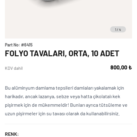
Weber Crafted
Yedek Parça & Destek
Ranch
Kılıflar
Kömürlü Barbekü Aksesuarları
1
/
4
Yemek Tarifleri
Ekipmanlar
Tüm Kömürlü Barbeküleri Görüntüle
Grill Akademi
Part No:
#6415
Akıllı Cihazlar
FOLYO TAVALARI, ORTA, 10 ADET
Katalog
Tüm Aksesuarları Görüntüle
800,00 ₺
KDV dahil
Mağaza Bulucu
Bu alüminyum damlama tepsileri damlaları yakalamak için
harikadır, ancak lazanya, sebze veya hatta çikolatalı kek
pişirmek için de mükemmeldir! Bunları ayrıca tütsüleme ve
Türkçe
(tr)
uzun pişirmeler için su tavası olarak da kullanabilirsiniz.
RENK: