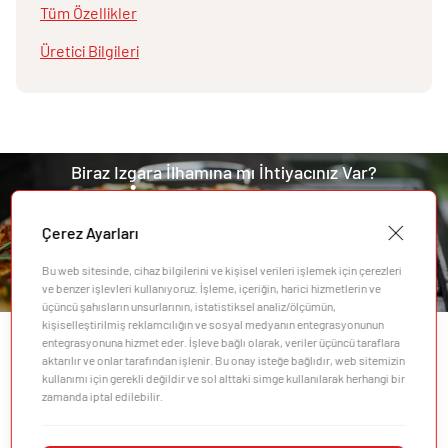
Tüm Özellikler
Üretici Bilgileri
Biraz Izgara İlhamına mı İhtiyacınız Var?
En İyi Tariflerimizle
Olasılıklar Sonsuz
Çerez Ayarları
Bu web sitesinde, cihaz bilgilerini ve kişisel verileri işlemek için çerezleri
Tariflerimizi Keşfedin
ve benzer işlevleri kullanıyoruz. İşleme, içeriğin, harici hizmetlerin ve
üçüncü şahısların unsurlarının, istatistiksel analiz/ölçümün,
kişiselleştirilmiş reklamcılığın ve sosyal medyanın entegrasyonunun
entegrasyonuna hizmet eder. İşleve bağlı olarak, veriler üçüncü taraflara
aktarılır ve onlar tarafından işlenir. Bu onay isteğe bağlıdır, web sitemizin
kullanımı için gerekli değildir ve sol alttaki simge kullanılarak herhangi bir
zamanda iptal edilebilir.
Şirket