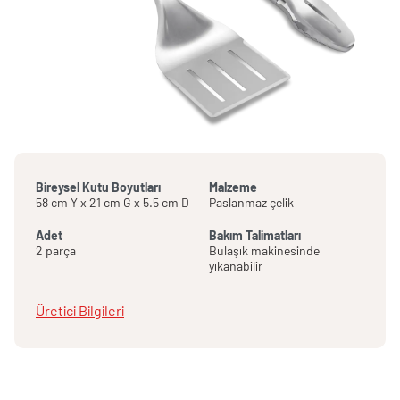
Bireysel Kutu Boyutları
Malzeme
58 cm Y x 21 cm G x 5.5 cm D
Paslanmaz çelik
Adet
Bakım Talimatları
2 parça
Bulaşık makinesinde
yıkanabilir
Üretici Bilgileri