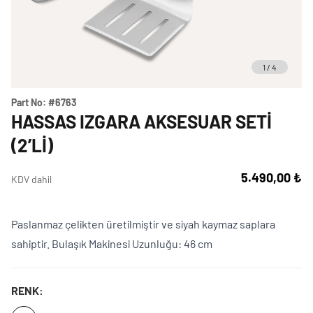
Weber Crafted
Yedek Parça & Destek
Ranch
Kılıflar
Kömürlü Barbekü Aksesuarları
1
/
4
Yemek Tarifleri
Ekipmanlar
Tüm Kömürlü Barbeküleri Görüntüle
Grill Akademi
Part No:
#6763
Akıllı Cihazlar
HASSAS IZGARA AKSESUAR SETI
Katalog
(2’LI)
Tüm Aksesuarları Görüntüle
5.490,00 ₺
KDV dahil
Mağaza Bulucu
Paslanmaz çelikten üretilmiştir ve siyah kaymaz saplara
Türkçe
(tr)
sahiptir. Bulaşık Makinesi Uzunluğu: 46 cm
RENK: