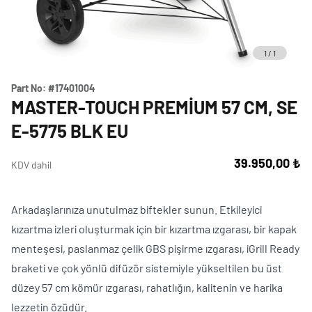
1
/
1
Part No:
#17401004
MASTER-TOUCH PREMIUM 57 CM, SE
E-5775 BLK EU
39.950,00 ₺
KDV dahil
Arkadaşlarınıza unutulmaz biftekler sunun. Etkileyici
kızartma izleri oluşturmak için bir kızartma ızgarası, bir kapak
menteşesi, paslanmaz çelik GBS pişirme ızgarası, iGrill Ready
braketi ve çok yönlü difüzör sistemiyle yükseltilen bu üst
düzey 57 cm kömür ızgarası, rahatlığın, kalitenin ve harika
lezzetin özüdür.