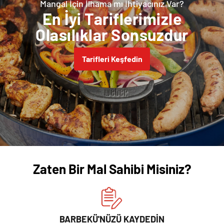
Mangal İçin İlhama mı İhtiyacınız Var?
En İyi Tariflerimizle
Olasılıklar Sonsuzdur
Tarifleri Keşfedin
Zaten Bir Mal Sahibi Misiniz?
BARBEKÜ'NÜZÜ KAYDEDİN