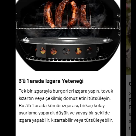
3'ü 1 arada Izgara Yeteneği
Ch
Tek bir ızgarayla burgerleri ızgara yapın, tavuk
Sig
kızartın veya çekilmiş domuz etini tütsüleyin.
Rin
Bu 3'ü 1 arada kömür ızgarası, birkaç kolay
Rin
ayarlama yaparak düşük ve yavaş bir şekilde
uza
ızgara yapabilir, kızartabilir veya tütsüleyebilir.
sür
tut