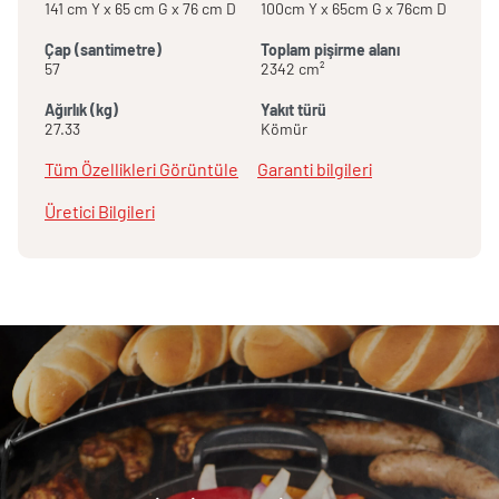
141 cm Y x 65 cm G x 76 cm D
100cm Y x 65cm G x 76cm D
Çap (santimetre)
Toplam pişirme alanı
57
2342 cm²
Ağırlık (kg)
Yakıt türü
27.33
Kömür
Tüm Özellikleri Görüntüle
Garanti bilgileri
Üretici Bilgileri