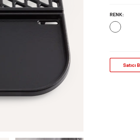
RENK:
Satıcı B