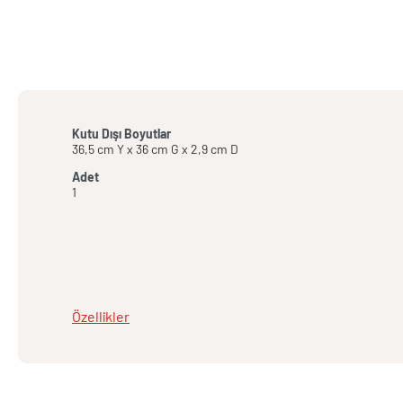
Kutu Dışı Boyutlar
36,5 cm Y x 36 cm G x 2,9 cm D
Adet
1
Özellikler