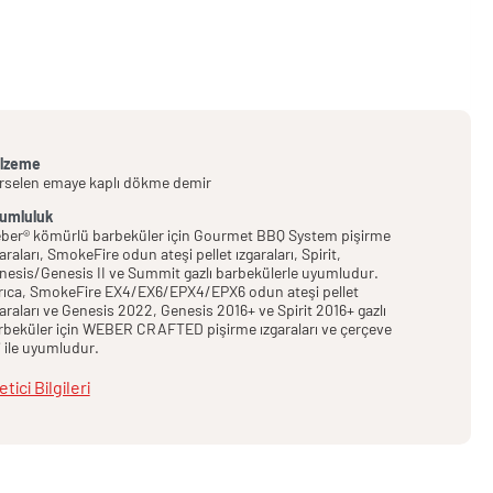
lzeme
rselen emaye kaplı dökme demir
umluluk
ber® kömürlü barbeküler için Gourmet BBQ System pişirme
araları, SmokeFire odun ateşi pellet ızgaraları, Spirit,
nesis/Genesis II ve Summit gazlı barbekülerle uyumludur.
rıca, SmokeFire EX4/EX6/EPX4/EPX6 odun ateşi pellet
garaları ve Genesis 2022, Genesis 2016+ ve Spirit 2016+ gazlı
rbeküler için WEBER CRAFTED pişirme ızgaraları ve çerçeve
i ile uyumludur.
etici Bilgileri