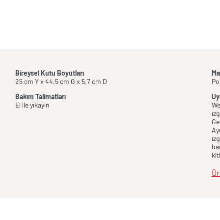
Bireysel Kutu Boyutları
Ma
25 cm Y x 44,5 cm G x 5,7 cm D
Po
Bakım Talimatları
Uy
El ile yıkayın
We
ızg
Ge
Ay
ız
ba
kit
Ür