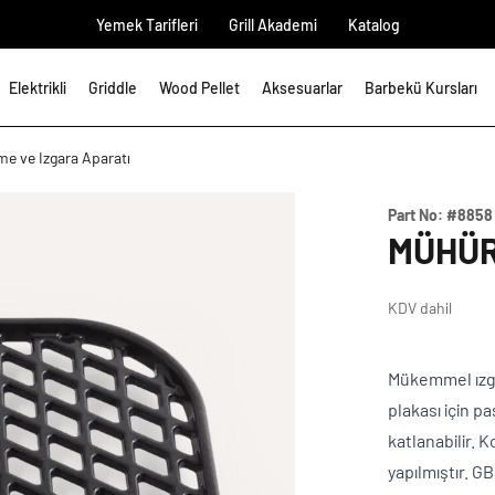
Yemek Tarifleri
Grill Akademi
Katalog
Elektrikli
Griddle
Wood Pellet
Aksesuarlar
Barbekü Kursları
e ve Izgara Aparatı
Part No:
#8858
MÜHÜR
KDV dahil
Mükemmel ızgar
plakası için p
katlanabilir. 
yapılmıştır. G