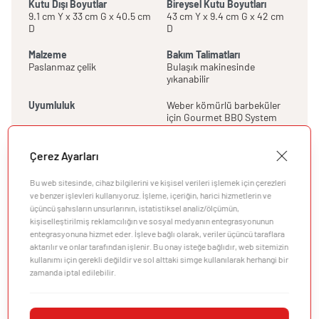
Kutu Dışı Boyutlar
Bireysel Kutu Boyutları
9.1 cm Y x 33 cm G x 40.5 cm
43 cm Y x 9.4 cm G x 42 cm
D
D
Malzeme
Bakım Talimatları
Paslanmaz çelik
Bulaşık makinesinde
yıkanabilir
Uyumluluk
Weber kömürlü barbeküler
için Gourmet BBQ System
ızgaralarına uygundur
Özellikler
Çerez Ayarları
Üretici Bilgileri
Bu web sitesinde, cihaz bilgilerini ve kişisel verileri işlemek için çerezleri
ve benzer işlevleri kullanıyoruz. İşleme, içeriğin, harici hizmetlerin ve
üçüncü şahısların unsurlarının, istatistiksel analiz/ölçümün,
kişiselleştirilmiş reklamcılığın ve sosyal medyanın entegrasyonunun
entegrasyonuna hizmet eder. İşleve bağlı olarak, veriler üçüncü taraflara
aktarılır ve onlar tarafından işlenir. Bu onay isteğe bağlıdır, web sitemizin
kullanımı için gerekli değildir ve sol alttaki simge kullanılarak herhangi bir
zamanda iptal edilebilir.
Şirket
Müşteri Desteği