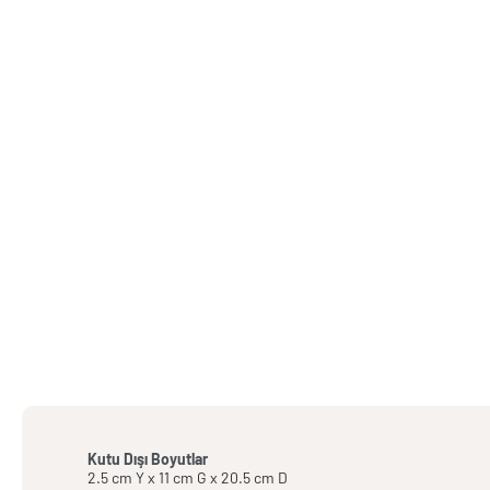
Kutu Dışı Boyutlar
2.5 cm Y x 11 cm G x 20.5 cm D