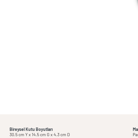
Bireysel Kutu Boyutları
Ma
30.5 cm Y x 14.5 cm G x 4.3 cm D
Pa