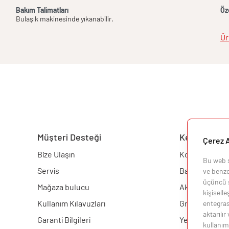
Bakım Talimatları
Öze
Bulaşık makinesinde yıkanabilir.
Ür
Müşteri Desteği
Keşfedin
Çerez A
Bize Ulaşın
Konfigüratör
Bu web si
Servis
Barbekü
ve benzer
üçüncü ş
Mağaza bulucu
Aksesuarlar
kişisell
Kullanım Kılavuzları
Grill Akademis
entegras
aktarılır
Garanti Bilgileri
Yemek Tarifler
kullanımı