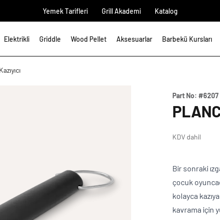
Yemek Tarifleri
Grill Akademi
Katalog
Elektrikli
Griddle
Wood Pellet
Aksesuarlar
Barbekü Kursları
Kazıyıcı
Part No:
#6207
PLANC
KDV dahil
Bir sonraki ızg
çocuk oyuncağı 
kolayca kazıya
kavrama için y