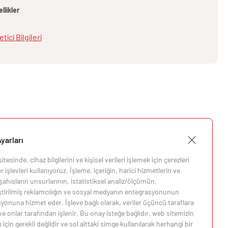
llikler
etici Bilgileri
yarları
tesinde, cihaz bilgilerini ve kişisel verileri işlemek için çerezleri
 işlevleri kullanıyoruz. İşleme, içeriğin, harici hizmetlerin ve
ahısların unsurlarının, istatistiksel analiz/ölçümün,
eştirilmiş reklamcılığın ve sosyal medyanın entegrasyonunun
i
yonuna hizmet eder. İşleve bağlı olarak, veriler üçüncü taraflara
 ve onlar tarafından işlenir. Bu onay isteğe bağlıdır, web sitemizin
i
 için gerekli değildir ve sol alttaki simge kullanılarak herhangi bir