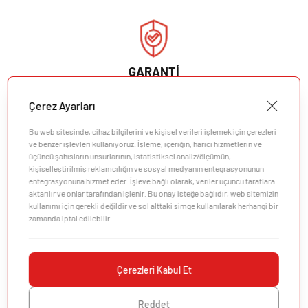
GARANTİ
Barbekünüzün garanti ayrıntılarını görüntüleyin. Sizi
Çerez Ayarları
düşündük.
Bu web sitesinde, cihaz bilgilerini ve kişisel verileri işlemek için çerezleri
Garantiyi Görüntüle
ve benzer işlevleri kullanıyoruz. İşleme, içeriğin, harici hizmetlerin ve
üçüncü şahısların unsurlarının, istatistiksel analiz/ölçümün,
kişiselleştirilmiş reklamcılığın ve sosyal medyanın entegrasyonunun
entegrasyonuna hizmet eder. İşleve bağlı olarak, veriler üçüncü taraflara
aktarılır ve onlar tarafından işlenir. Bu onay isteğe bağlıdır, web sitemizin
kullanımı için gerekli değildir ve sol alttaki simge kullanılarak herhangi bir
zamanda iptal edilebilir.
Şirket
Müşteri Desteği
Çerezleri Kabul Et
Keşfedin
Reddet