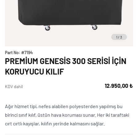
Weber Crafted
Yedek Parça & Destek
Ranch
Kılıflar
Kömürlü Barbekü Aksesuarları
Yemek Tarifleri
Ekipmanlar
1
/
3
Tüm Kömürlü Barbeküleri Görüntüle
Grill Akademi
Akıllı Cihazlar
Part No:
#7194
Katalog
PREMIUM GENESIS 300 SERISI İÇIN
Tüm Aksesuarları Görüntüle
KORUYUCU KILIF
Mağaza Bulucu
12.950,00 ₺
KDV dahil
Ağır hizmet tipi, nefes alabilen polyesterden yapılmış bu
Türkçe
(tr)
birinci sınıf kılıf, üstün hava koruması sunar. Her iki taraftaki
cırt cırtlı kayışlar, kılıfın yerinde kalmasını sağlar.