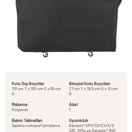
Kutu Dışı Boyutlar
Bireysel Kutu Boyutları
110 cm Y x 160 cm G x 65 cm
27 cm Y x 18,5 cm G x 10 cm
D
D
Malzeme
Adet
Polyester
1
Bakım Talimatları
Uyumluluk
Sadece noktasal temizleme
Genesis® EPX/SX/EX/E/S
335, 325s ve Genesis® 300