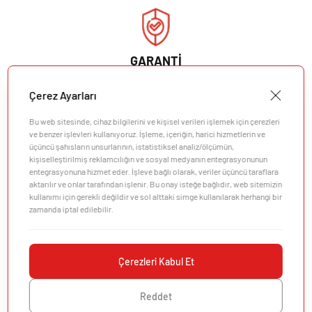
GARANTİ
Barbekünüzün garanti ayrıntılarını görüntüleyin. Sizi
Çerez Ayarları
düşündük.
Bu web sitesinde, cihaz bilgilerini ve kişisel verileri işlemek için çerezleri
Garantiyi Görüntüle
ve benzer işlevleri kullanıyoruz. İşleme, içeriğin, harici hizmetlerin ve
üçüncü şahısların unsurlarının, istatistiksel analiz/ölçümün,
kişiselleştirilmiş reklamcılığın ve sosyal medyanın entegrasyonunun
entegrasyonuna hizmet eder. İşleve bağlı olarak, veriler üçüncü taraflara
aktarılır ve onlar tarafından işlenir. Bu onay isteğe bağlıdır, web sitemizin
kullanımı için gerekli değildir ve sol alttaki simge kullanılarak herhangi bir
zamanda iptal edilebilir.
Şirket
Müşteri Desteği
Çerezleri Kabul Et
Keşfedin
Reddet