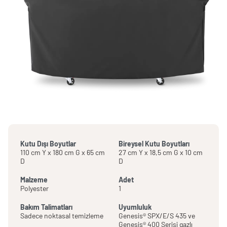
Kutu Dışı Boyutlar
Bireysel Kutu Boyutları
110 cm Y x 180 cm G x 65 cm
27 cm Y x 18,5 cm G x 10 cm
D
D
Malzeme
Adet
Polyester
1
Bakım Talimatları
Uyumluluk
Sadece noktasal temizleme
Genesis® SPX/E/S 435 ve
Genesis® 400 Serisi gazlı