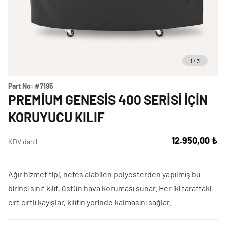
Weber Crafted
Yedek Parça & Destek
Ranch
Kılıflar
Kömürlü Barbekü Aksesuarları
Yemek Tarifleri
Ekipmanlar
1
/
3
Tüm Kömürlü Barbeküleri Görüntüle
Grill Akademi
Akıllı Cihazlar
Part No:
#7195
Katalog
PREMIUM GENESIS 400 SERISI İÇIN
Tüm Aksesuarları Görüntüle
KORUYUCU KILIF
Mağaza Bulucu
12.950,00 ₺
KDV dahil
Ağır hizmet tipi, nefes alabilen polyesterden yapılmış bu
Türkçe
(tr)
birinci sınıf kılıf, üstün hava koruması sunar. Her iki taraftaki
cırt cırtlı kayışlar, kılıfın yerinde kalmasını sağlar.