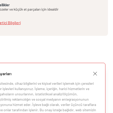
llikler
zeler ve küçük et parçaları için idealdir
etici Bilgileri
yarları
tesinde, cihaz bilgilerini ve kişisel verileri işlemek için çerezleri
 işlevleri kullanıyoruz. İşleme, içeriğin, harici hizmetlerin ve
ahısların unsurlarının, istatistiksel analiz/ölçümün,
eştirilmiş reklamcılığın ve sosyal medyanın entegrasyonunun
i
yonuna hizmet eder. İşleve bağlı olarak, veriler üçüncü taraflara
 ve onlar tarafından işlenir. Bu onay isteğe bağlıdır, web sitemizin
i