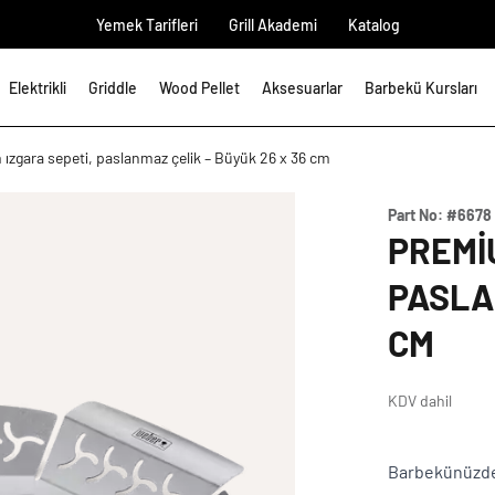
Yemek Tarifleri
Grill Akademi
Katalog
Elektrikli
Griddle
Wood Pellet
Aksesuarlar
Barbekü Kursları
ızgara sepeti, paslanmaz çelik – Büyük 26 x 36 cm
Part No:
#6678
PREMI
PASLA
CM
KDV dahil
Barbekünüzde s