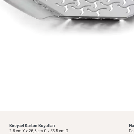
Bireysel Karton Boyutları
Ma
2,8 cm Y x 26,5 cm G x 36,5 cm D
Pa