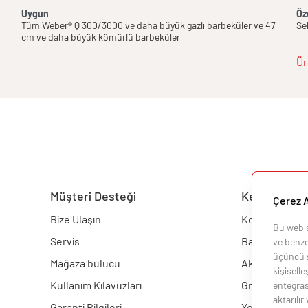
Uygun
Öze
Tüm Weber® Q 300/3000 ve daha büyük gazlı barbeküler ve 47
Seb
cm ve daha büyük kömürlü barbeküler
Ür
Müşteri Desteği
Keşfedin
Çerez A
Bize Ulaşın
Konfigüratör
Bu web si
Servis
Barbekü
ve benzer
üçüncü ş
Mağaza bulucu
Aksesuarlar
kişisell
Kullanım Kılavuzları
Grill Akademis
entegras
aktarılır
Garanti Bilgileri
Yemek Tarifler