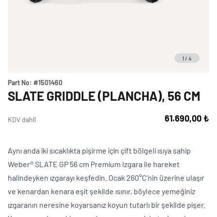
Weber Crafted
Yedek Parça & Destek
Ranch
Kılıflar
Kömürlü Barbekü Aksesuarları
Yemek Tarifleri
Ekipmanlar
1
/
4
Tüm Kömürlü Barbeküleri Görüntüle
Grill Akademi
Akıllı Cihazlar
Part No:
#1501460
Katalog
SLATE GRIDDLE (PLANCHA), 56 CM
Tüm Aksesuarları Görüntüle
61.690,00 ₺
KDV dahil
Mağaza Bulucu
Aynı anda iki sıcaklıkta pişirme için çift bölgeli ısıya sahip
Weber® SLATE GP 56 cm Premium Izgara ile hareket
Türkçe
(tr)
halindeyken ızgarayı keşfedin. Ocak 260°C’nin üzerine ulaşır
ve kenardan kenara eşit şekilde ısınır, böylece yemeğiniz
ızgaranın neresine koyarsanız koyun tutarlı bir şekilde pişer.