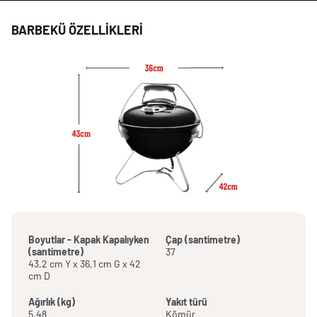
BARBEKÜ ÖZELLIKLERI
Boyutlar - Kapak Kapalıyken
Çap (santimetre)
(santimetre)
37
43,2 cm Y x 36,1 cm G x 42
cm D
Ağırlık (kg)
Yakıt türü
5.48
Kömür