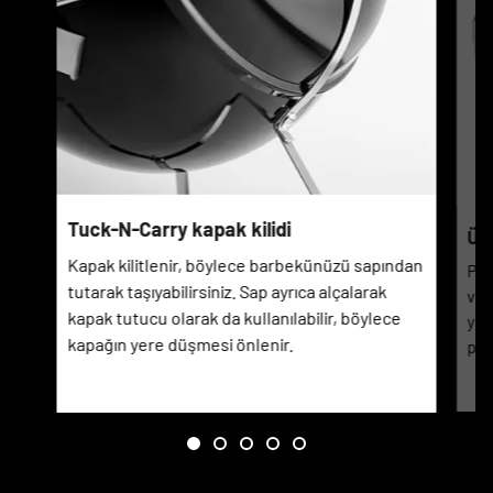
Tuck-N-Carry kapak kilidi
Üs
Kapak kilitlenir, böylece barbekünüzü sapından
Por
tutarak taşıyabilirsiniz. Sap ayrıca alçalarak
ve 
kapak tutucu olarak da kullanılabilir, böylece
yük
kapağın yere düşmesi önlenir.
pas