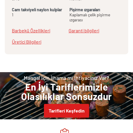
Cam takviyeli naylon kulplar
Pişirme ızgaraları
1
Kaplamalı çelik pişirme
ızgarası
Barbekü Özellikleri
Garanti bilgileri
Üretici Bilgileri
Mangal İçin İlhama mı İhtiyacınız Var?
En İyi Tariflerimizle
Olasılıklar Sonsuzdur
Tarifleri Keşfedin