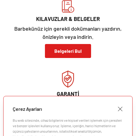
KILAVUZLAR & BELGELER
Barbekünüz için gerekli dokümanları yazdırın,
önizleyin veya indirin.
Belgeleri Bul
GARANTİ
Barbekünüzün garanti ayrıntılarını görüntüleyin. Sizi
Çerez Ayarları
düşündük.
Bu web sitesinde, cihaz bilgilerini ve kişisel verileri işlemek için çerezleri
Garantiyi Görüntüle
ve benzer işlevleri kullanıyoruz. İşleme, içeriğin, harici hizmetlerin ve
üçüncü şahısların unsurlarının, istatistiksel analiz/ölçümün,