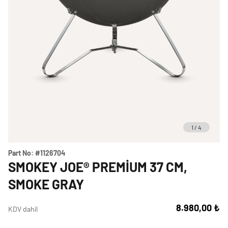
Weber Crafted
Yedek Parça & Destek
Ranch
Kılıflar
Kömürlü Barbekü Aksesuarları
Yemek Tarifleri
Ekipmanlar
Tüm Kömürlü Barbeküleri Görüntüle
Grill Akademi
Akıllı Cihazlar
Katalog
Tüm Aksesuarları Görüntüle
1
/
4
Mağaza Bulucu
Part No:
#1126704
SMOKEY JOE® PREMIUM 37 CM,
Türkçe
(tr)
SMOKE GRAY
8.980,00 ₺
KDV dahil