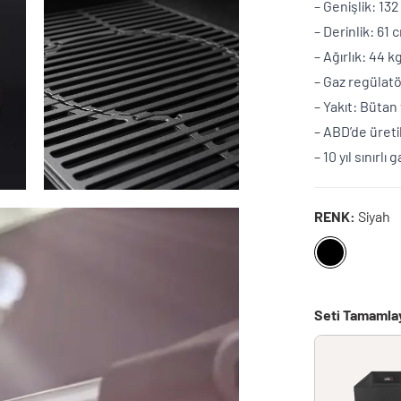
– Genişlik: 13
– Derinlik: 61 
– Ağırlık: 44 k
– Gaz regülatö
– Yakıt: Bütan
– ABD’de üreti
– 10 yıl sınırlı 
RENK:
Siyah
Seti Tamamla