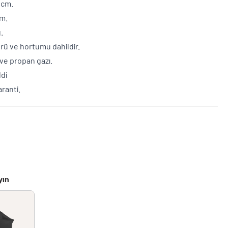
2 cm.
cm.
g.
rü ve hortumu dahildir.
 ve propan gazı.
ldi
garanti.
yın