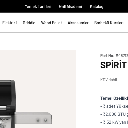
Yemek Tarifleri
Grill Akademi
Katalog
Elektrikli
Griddle
Wood Pellet
Aksesuarlar
Barbekü Kursları
Part No:
#4671
SPIRIT
KDV dahil
Temel Özellik
– 3 adet Yüks
– 32.000 BTU g
– 3,52 kW yan 