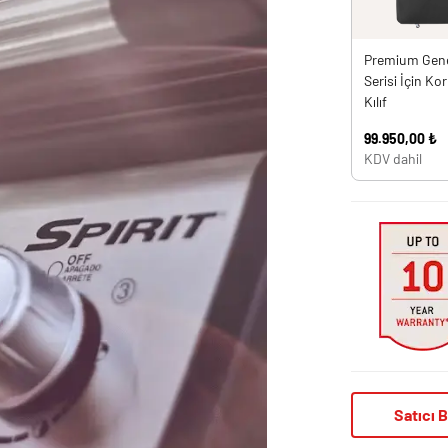
Premium Gene
Serisi İçin K
Kılıf
99.950,00 ₺
KDV dahil
Satıcı B