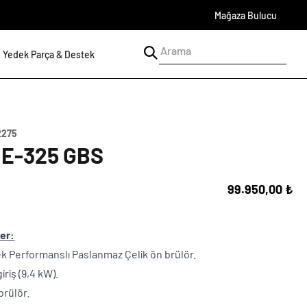
Mağaza Bulucu
Yedek Parça & Destek
2275
 E-325 GBS
99.950,00 ₺
ler:
ek Performanslı Paslanmaz Çelik ön brülör.
iriş (9,4 kW).
brülör.