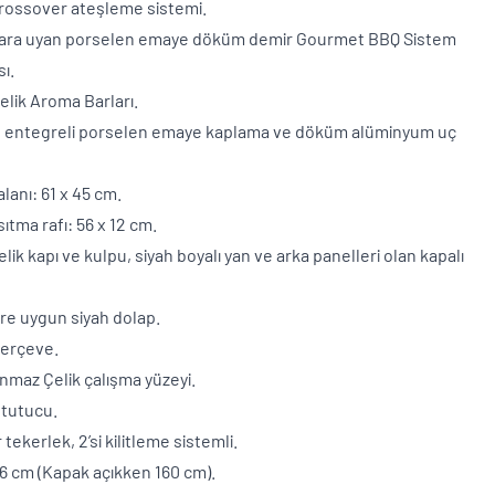
Crossover ateşleme sistemi.
lara uyan porselen emaye döküm demir Gourmet BBQ Sistem
sı.
elik Aroma Barları.
 entegreli porselen emaye kaplama ve döküm alüminyum uç
alanı: 61 x 45 cm.
ısıtma rafı: 56 x 12 cm.
lik kapı ve kulpu, siyah boyalı yan ve arka panelleri olan kapalı
lere uygun siyah dolap.
 çerçeve.
nmaz Çelik çalışma yüzeyi.
 tutucu.
tekerlek, 2’si kilitleme sistemli.
16 cm (Kapak açıkken 160 cm).