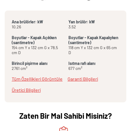
Ana brülörler: kW
Yan brülör: kW
10.26
3.52
Boyutlar - Kapak Açıkken
Boyutlar - Kapak Kapalıyken
(santimetre)
(santimetre)
154 cm Y x 132 cm G x 78,5
118 cm Y x 132 cm G x 65 cm
cm D
D
Birincil pişirme alanı
Isıtma rafı alanı
2761 cm²
677 cm²
Tüm Özellikleri Görüntüle
Garanti Bilgileri
Üretici Bilgileri
Zaten Bir Mal Sahibi Misiniz?