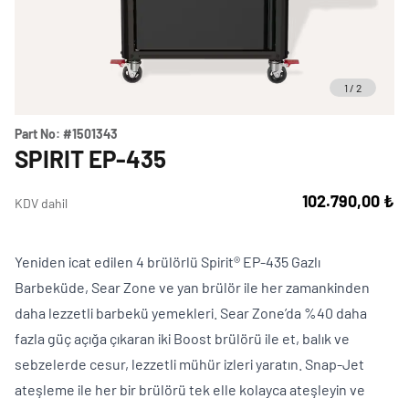
Weber Crafted
Yedek Parça & Destek
Ranch
Kılıflar
Kömürlü Barbekü Aksesuarları
1
/
2
Yemek Tarifleri
Ekipmanlar
Tüm Kömürlü Barbeküleri Görüntüle
Grill Akademi
Part No:
#1501343
Akıllı Cihazlar
SPIRIT EP-435
Katalog
Tüm Aksesuarları Görüntüle
102.790,00 ₺
KDV dahil
Mağaza Bulucu
Yeniden icat edilen 4 brülörlü Spirit® EP-435 Gazlı
Barbeküde, Sear Zone ve yan brülör ile her zamankinden
daha lezzetli barbekü yemekleri. Sear Zone’da %40 daha
Türkçe
(tr)
fazla güç açığa çıkaran iki Boost brülörü ile et, balık ve
sebzelerde cesur, lezzetli mühür izleri yaratın. Snap-Jet
ateşleme ile her bir brülörü tek elle kolayca ateşleyin ve