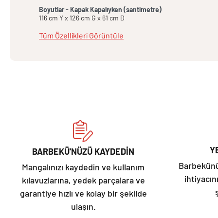
Boyutlar - Kapak Kapalıyken (santimetre)
116 cm Y x 126 cm G x 61 cm D
Tüm Özellikleri Görüntüle
Y
BARBEKÜ'NÜZÜ KAYDEDİN
Barbekünüz
Mangalınızı kaydedin ve kullanım
ihtiyacın
kılavuzlarına, yedek parçalara ve
garantiye hızlı ve kolay bir şekilde
ulaşın.