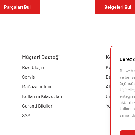
Parçaları Bul
Belgeleri Bul
Müşteri Desteği
Keşfedin
Çerez A
Bize Ulaşın
Konfigüratör
Bu web si
Servis
Barbekü
ve benzer
üçüncü ş
Mağaza bulucu
Aksesuarlar
kişisell
Kullanım Kılavuzları
Grill Akademis
entegras
aktarılır
Garanti Bilgileri
Yemek Tarifler
kullanımı
zamanda i
SSS