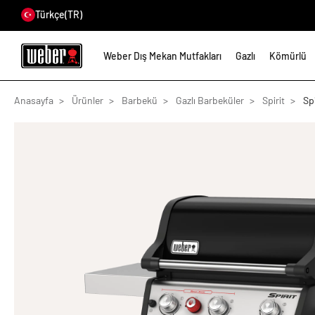
Türkçe
(TR)
Weber Dış Mekan Mutfakları
Gazlı
Kömürlü
Anasayfa
Ürünler
Barbekü
Gazlı Barbeküler
Spirit
Sp