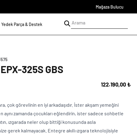
Mağaza Bulucu
Yedek Parça & Destek
3575
 EPX-325S GBS
122.190,00 ₺
zgara, çok görevlinin en iyi arkadaşıdır. İster akşam yemeğini
en aynı zamanda çocukları eğlendirin, ister sadece sohbetle
ğıtın, ızgarada neler olup bittiği konusunda asla
e gerek kalmayacak. Entegre akıllı ızgara teknolojisiyle