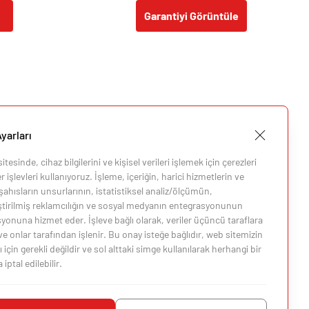
Garantiyi Görüntüle
yarları
tesinde, cihaz bilgilerini ve kişisel verileri işlemek için çerezleri
 işlevleri kullanıyoruz. İşleme, içeriğin, harici hizmetlerin ve
ahısların unsurlarının, istatistiksel analiz/ölçümün,
eştirilmiş reklamcılığın ve sosyal medyanın entegrasyonunun
i
yonuna hizmet eder. İşleve bağlı olarak, veriler üçüncü taraflara
 ve onlar tarafından işlenir. Bu onay isteğe bağlıdır, web sitemizin
i
 için gerekli değildir ve sol alttaki simge kullanılarak herhangi bir
ptal edilebilir.