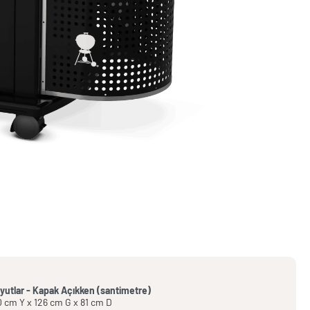
yutlar - Kapak Açıkken (santimetre)
0 cm Y x 126 cm G x 81 cm D