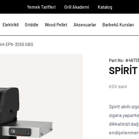
Yemek Tarifleri
Grill Akademi
Katalog
Elektrikli
Griddle
Wood Pellet
Aksesuarlar
Barbekü Kursları
irit EPX-325S GBS
Part No:
#4671
SPIRIT
KDV dahil
Spirit akıllı ı
ızgara yapark
dikkatinizi da
endişelenmeniz