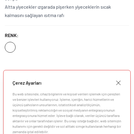
Altta yiyecekler ızgarada pişerken yiyeceklerin sıcak
kalmasını sağlayan ısıtma rafı
RENK:
Çerez Ayarları
Bu web sitesinde, cihaz bilgilerini ve kişisel verileri işlemek için çerezleri
ve benzer işlevleri kullanıyoruz. İşleme, içeriğin, harici hizmetlerin ve
üçüncü şahısların unsurlarının, istatistiksel analiz/ölçümün,
kişiselleştirilmiş reklamcılığın ve sosyal medyanın entegrasyonunun
entegrasyonuna hizmet eder. İşleve bağlı olarak, veriler üçüncü taraflara
aktarılır ve onlar tarafından işlenir. Bu onay isteğe bağlıdır, web sitemizin
kullanımı için gerekli değildir ve sol alttaki simge kullanılarak herhangi bir
zamanda iptal edilebilir.