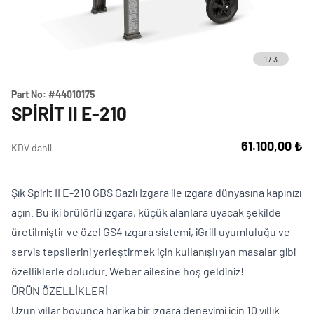
1
/
3
Part No:
#44010175
SPIRIT II E-210
61.100,00 ₺
KDV dahil
Şık Spirit II E-210 GBS Gazlı Izgara ile ızgara dünyasına kapınızı
açın. Bu iki brülörlü ızgara, küçük alanlara uyacak şekilde
üretilmiştir ve özel GS4 ızgara sistemi, iGrill uyumluluğu ve
servis tepsilerini yerleştirmek için kullanışlı yan masalar gibi
özelliklerle doludur. Weber ailesine hoş geldiniz!
ÜRÜN ÖZELLİKLERİ
Uzun yıllar boyunca harika bir ızgara deneyimi için 10 yıllık