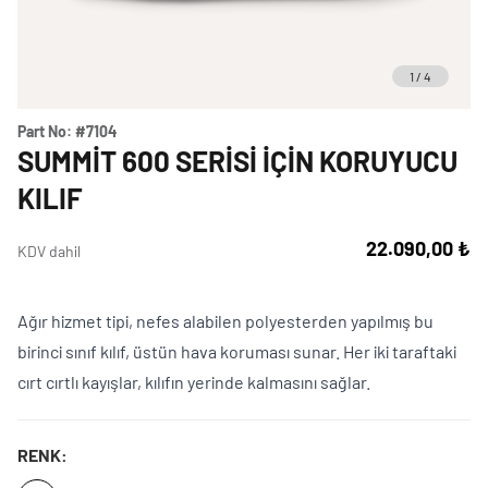
Weber Crafted
Yedek Parça & Destek
Ranch
Kılıflar
1
/
4
Kömürlü Barbekü Aksesuarları
Yemek Tarifleri
Ekipmanlar
Part No:
#7104
Tüm Kömürlü Barbeküleri Görüntüle
Grill Akademi
SUMMIT 600 SERISI İÇIN KORUYUCU
Akıllı Cihazlar
KILIF
Katalog
Tüm Aksesuarları Görüntüle
22.090,00 ₺
KDV dahil
Mağaza Bulucu
Ağır hizmet tipi, nefes alabilen polyesterden yapılmış bu
birinci sınıf kılıf, üstün hava koruması sunar. Her iki taraftaki
Türkçe
(tr)
cırt cırtlı kayışlar, kılıfın yerinde kalmasını sağlar.
RENK: