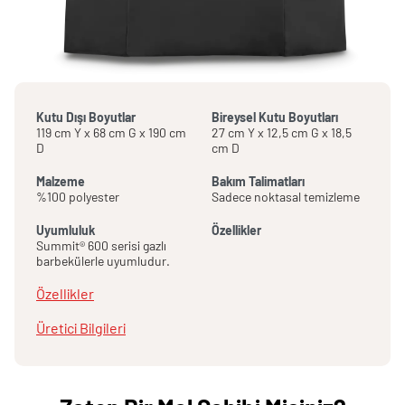
Kutu Dışı Boyutlar
Bireysel Kutu Boyutları
119 cm Y x 68 cm G x 190 cm
27 cm Y x 12,5 cm G x 18,5
D
cm D
Malzeme
Bakım Talimatları
%100 polyester
Sadece noktasal temizleme
Uyumluluk
Özellikler
Summit® 600 serisi gazlı
barbekülerle uyumludur.
Özellikler
Üretici Bilgileri