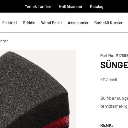
Yemek Tarifleri
Grill Akademi
Katalog
Elektrikli
Griddle
Wood Pellet
Aksesuarlar
Barbekü Kursları
nger
Part No:
#1768
SÜNG
KDV dahil
Bu fiber sünge
temizlemek için
RENK: