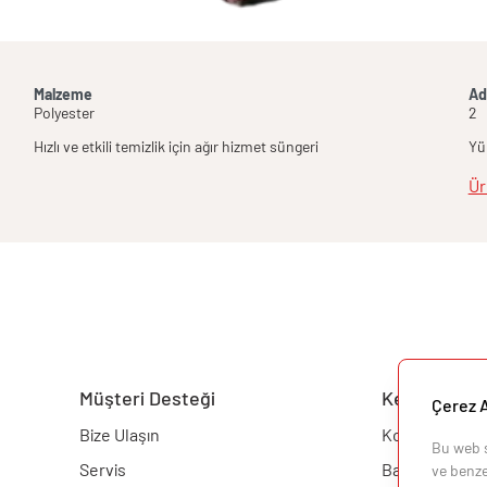
Malzeme
Ad
Polyester
2
Hızlı ve etkili temizlik için ağır hizmet süngeri
Yü
Ür
Müşteri Desteği
Keşfedin
Çerez A
Bize Ulaşın
Konfigüratör
Bu web si
Servis
Barbekü
ve benzer