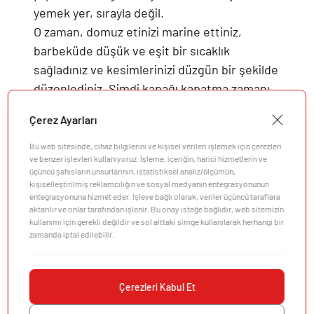
yemek yer, sırayla değil.
O zaman, domuz etinizi marine ettiniz,
barbeküde düşük ve eşit bir sıcaklık
sağladınız ve kesimlerinizi düzgün bir şekilde
düzenlediniz. Şimdi kapağı kapatma zamanı
ve keyfini çıkarın. Ayaklarınızı uzatın ve
Çerez Ayarları
sonunda kapağı açıp mükemmel şekilde
sulu, göz alıcı riblerinizi tüm aileye sunma
Bu web sitesinde, cihaz bilgilerini ve kişisel verileri işlemek için çerezleri
ve benzer işlevleri kullanıyoruz. İşleme, içeriğin, harici hizmetlerin ve
fikrini tadın.
üçüncü şahısların unsurlarının, istatistiksel analiz/ölçümün,
kişiselleştirilmiş reklamcılığın ve sosyal medyanın entegrasyonunun
entegrasyonuna hizmet eder. İşleve bağlı olarak, veriler üçüncü taraflara
aktarılır ve onlar tarafından işlenir. Bu onay isteğe bağlıdır, web sitemizin
kullanımı için gerekli değildir ve sol alttaki simge kullanılarak herhangi bir
zamanda iptal edilebilir.
Şirket
Müşteri Desteği
Çerezleri Kabul Et
Keşfedin