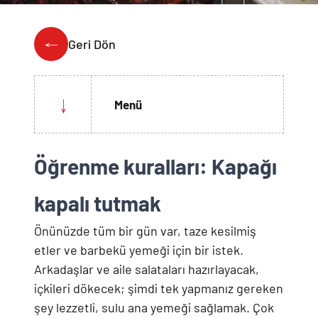
Weber Crafted
Yedek Parça & Destek
Ranch
Geri Dön
Kılıflar
Kömürlü Barbekü Aksesuarları
Yemek Tarifleri
Ekipmanlar
Tüm Kömürlü Barbeküleri Görüntüle
Grill Akademi
Menü
Akıllı Cihazlar
Katalog
Tüm Aksesuarları Görüntüle
Öğrenme kuralları: Kapağı
Mağaza Bulucu
kapalı tutmak
Önünüzde tüm bir gün var, taze kesilmiş
Türkçe
(tr)
etler ve barbekü yemeği için bir istek.
Arkadaşlar ve aile salataları hazırlayacak,
içkileri dökecek; şimdi tek yapmanız gereken
şey lezzetli, sulu ana yemeği sağlamak. Çok