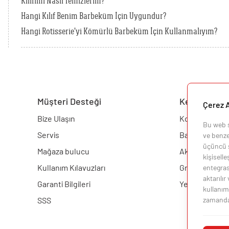
Kılıfımı Nasıl Temizlerim?
Hangi Kılıf Benim Barbeküm İçin Uygundur?
Hangi Rotisserie'yi Kömürlü Barbeküm İçin Kullanmalıyım?
Müşteri Desteği
Keşfedin
Çerez A
Bize Ulaşın
Konfigüratör
Bu web si
Servis
Barbekü
ve benzer
üçüncü ş
Mağaza bulucu
Aksesuarlar
kişisell
Kullanım Kılavuzları
Grill Akademis
entegras
aktarılır
Garanti Bilgileri
Yemek Tarifler
kullanımı
SSS
zamanda i