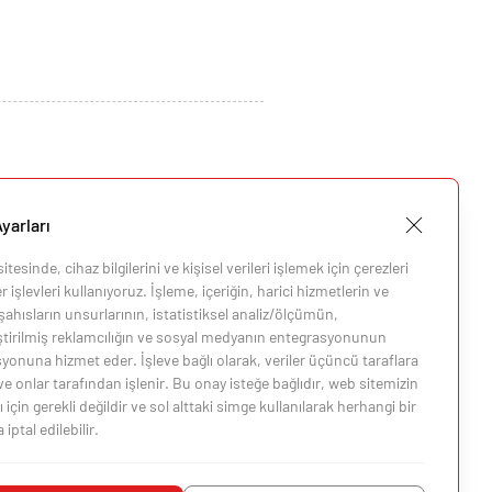
yarları
tesinde, cihaz bilgilerini ve kişisel verileri işlemek için çerezleri
 işlevleri kullanıyoruz. İşleme, içeriğin, harici hizmetlerin ve
ahısların unsurlarının, istatistiksel analiz/ölçümün,
eştirilmiş reklamcılığın ve sosyal medyanın entegrasyonunun
i
yonuna hizmet eder. İşleve bağlı olarak, veriler üçüncü taraflara
 ve onlar tarafından işlenir. Bu onay isteğe bağlıdır, web sitemizin
i
 için gerekli değildir ve sol alttaki simge kullanılarak herhangi bir
ptal edilebilir.