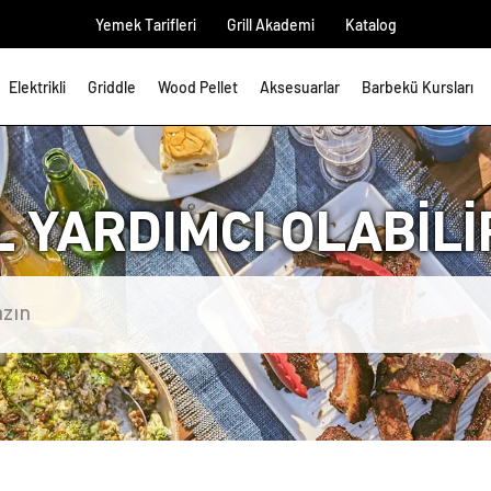
Yemek Tarifleri
Grill Akademi
Katalog
Elektrikli
Griddle
Wood Pellet
Aksesuarlar
Barbekü Kursları
L YARDIMCI OLABİLİR